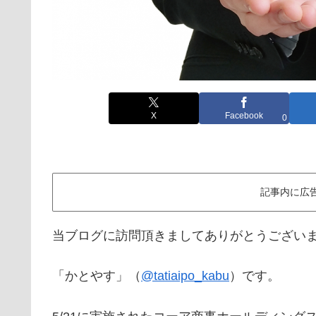
X
Facebook
0
記事内に広
当ブログに訪問頂きましてありがとうござい
「かとやす」（
@tatiaipo_kabu
）です。