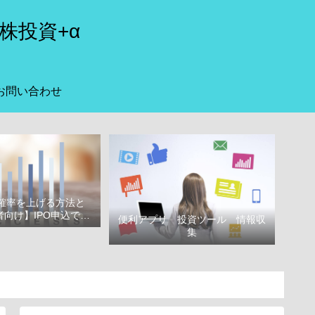
株投資+α
お問い合わせ
選確率を上げる方法と
向け】IPO申込で選
便利アプリ 投資ツール 情報収
べき証券会社
集