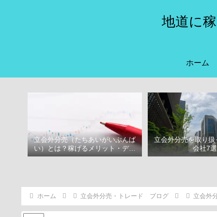
地道に稼
ホーム
立会外分売（たちあいがいぶんば
立会外分売を取り扱
い）とは？稼げるメリット・デメ
会社7
リット
ホーム
立会外分売・トレード ブログ
立会外