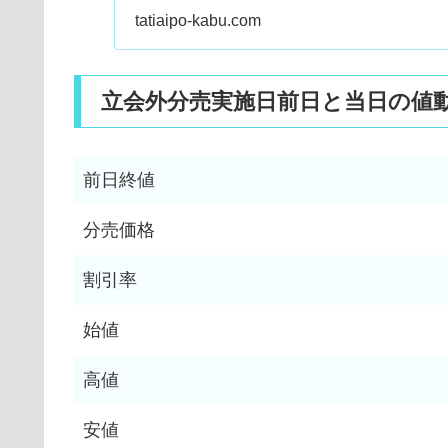
tatiaipo-kabu.com
立会外分売実施日前日と当日の値
前日終値
分売価格
割引率
始値
高値
安値