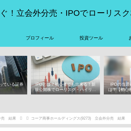
ぐ！立会外分売・IPOでローリスク
プロフィール
投資ツール
っている証券
IPOとは？初心者でも出来る！新
IPOの当
選
規公開株でローリスク・ハイリタ
は？【初心者
ーン投資をはじめよう！
ぶ
分売 結果
コーア商事ホールディングス(9273) 立会外分売 結果