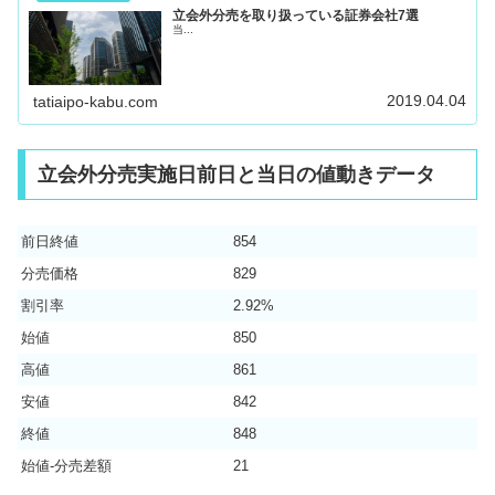
立会外分売を取り扱っている証券会社7選
当...
2019.04.04
tatiaipo-kabu.com
立会外分売実施日前日と当日の値動きデータ
前日終値
854
分売価格
829
割引率
2.92%
始値
850
高値
861
安値
842
終値
848
始値-分売差額
21