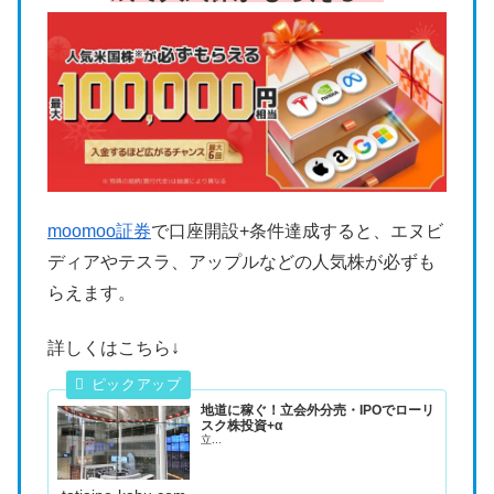
moomoo証券
で口座開設+条件達成すると、エヌビ
ディアやテスラ、アップルなどの人気株が必ずも
らえます。
詳しくはこちら↓
地道に稼ぐ！立会外分売・IPOでローリ
スク株投資+α
立...