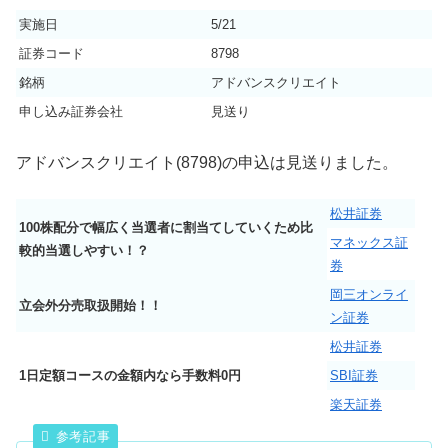
実施日
5/21
証券コード
8798
銘柄
アドバンスクリエイト
申し込み証券会社
見送り
アドバンスクリエイト(8798)の申込は見送りました。
松井証券
100株配分で幅広く当選者に割当てしていくため比
マネックス証
較的当選しやすい！？
券
岡三オンライ
立会外分売取扱開始！！
ン証券
松井証券
1日定額コースの金額内なら手数料0円
SBI証券
楽天証券