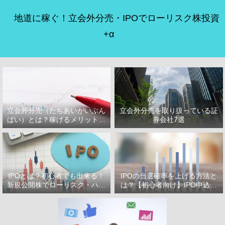
地道に稼ぐ！立会外分売・IPOでローリスク株投資
+α
立会外分売（たちあいがいぶん
立会外分売を取り扱っている証
ばい）とは？稼げるメリット・
券会社7選
デメリット
IPOとは？初心者でも出来る！
IPOの当選確率を上げる方法と
新規公開株でローリスク・ハイ
は？【初心者向け】IPO申込で
リターン投資をはじめよう！
選ぶべき証券会社