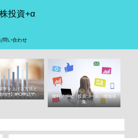
株投資+α
お問い合わせ
選確率を上げる方法と
向け】IPO申込で選
便利アプリ 投資ツール 情報収
べき証券会社
集