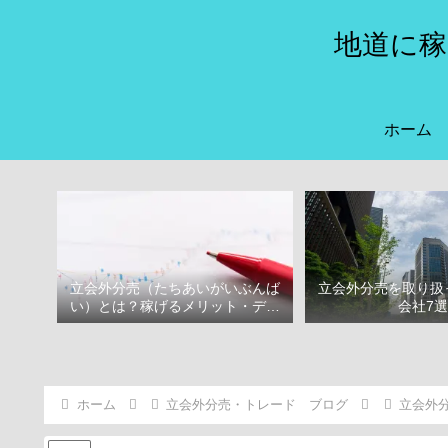
地道に稼
ホーム
立会外分売（たちあいがいぶんば
立会外分売を取り扱
い）とは？稼げるメリット・デメ
会社7
リット
ホーム
立会外分売・トレード ブログ
立会外