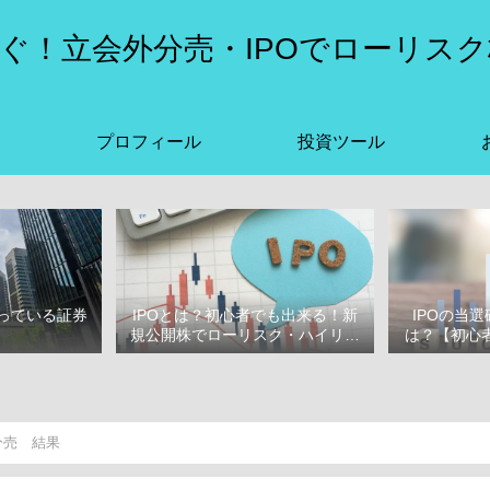
ぐ！立会外分売・IPOでローリスク
プロフィール
投資ツール
っている証券
IPOとは？初心者でも出来る！新
IPOの当
選
規公開株でローリスク・ハイリタ
は？【初心者
ーン投資をはじめよう！
ぶ
分売 結果