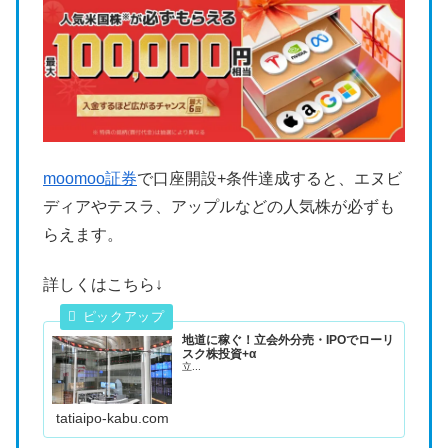
moomoo証券
で口座開設+条件達成すると、エヌビ
ディアやテスラ、アップルなどの人気株が必ずも
らえます。
詳しくはこちら↓
地道に稼ぐ！立会外分売・IPOでローリ
スク株投資+α
立...
tatiaipo-kabu.com