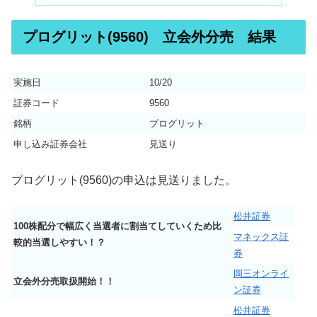
プログリット(9560) 立会外分売 結果
実施日
10/20
証券コード
9560
銘柄
プログリット
申し込み証券会社
見送り
プログリット(9560)の申込は見送りました。
松井証券
100株配分で幅広く当選者に割当てしていくため比
マネックス証
較的当選しやすい！？
券
岡三オンライ
立会外分売取扱開始！！
ン証券
松井証券