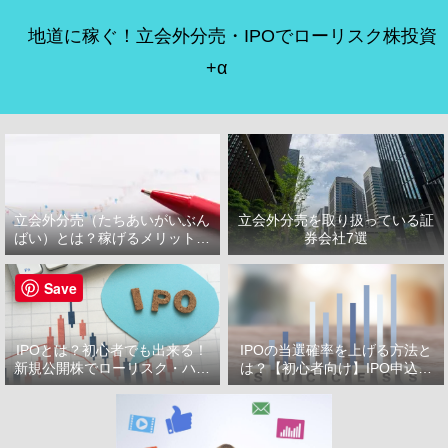
地道に稼ぐ！立会外分売・IPOでローリスク株投資
+α
立会外分売（たちあいがいぶん
立会外分売を取り扱っている証
ばい）とは？稼げるメリット・
券会社7選
デメリット
Save
IPOとは？初心者でも出来る！
IPOの当選確率を上げる方法と
新規公開株でローリスク・ハイ
は？【初心者向け】IPO申込で
リターン投資をはじめよう！
選ぶべき証券会社