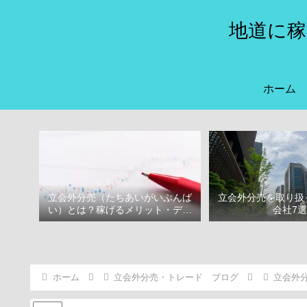
地道に稼
ホーム
立会外分売（たちあいがいぶんば
立会外分売を取り扱
い）とは？稼げるメリット・デメ
会社7
リット
ホーム
立会外分売・トレード ブログ
立会外