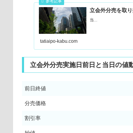
立会外分売を取り
当...
tatiaipo-kabu.com
立会外分売実施日前日と当日の値
前日終値
分売価格
割引率
始値