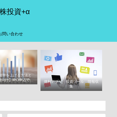
株投資+α
お問い合わせ
選確率を上げる方法と
向け】IPO申込で選
便利アプリ 投資ツール 情報収
べき証券会社
集