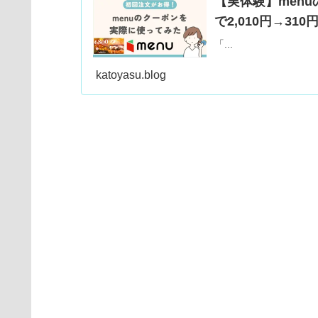
【実体験】men
で2,010円→31
「...
katoyasu.blog