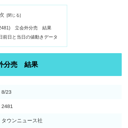
次
2481) 立会外分売 結果
日前日と当日の値動きデータ
会外分売 結果
8/23
2481
タウンニュース社