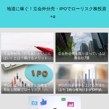
地道に稼ぐ！立会外分売・IPOでローリスク株投資
+α
立会外分売（たちあいがいぶん
立会外分売を取り扱っている証
ばい）とは？稼げるメリット・
券会社7選
デメリット
IPOとは？初心者でも出来る！
IPOの当選確率を上げる方法と
新規公開株でローリスク・ハイ
は？【初心者向け】IPO申込で
リターン投資をはじめよう！
選ぶべき証券会社