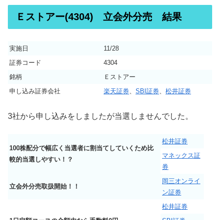
Ｅストアー(4304) 立会外分売 結果
実施日
11/28
証券コード
4304
銘柄
Ｅストアー
申し込み証券会社
楽天証券
、
SBI証券
、
松井証券
3社から申し込みをしましたが当選しませんでした。
松井証券
100株配分で幅広く当選者に割当てしていくため比
マネックス証
較的当選しやすい！？
券
岡三オンライ
立会外分売取扱開始！！
ン証券
松井証券