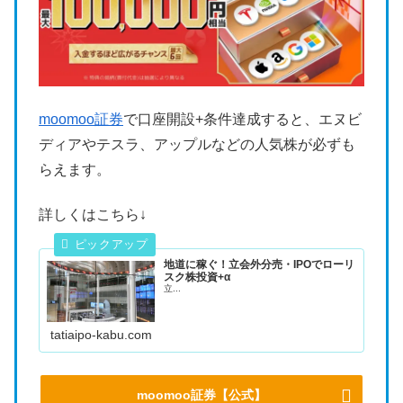
moomoo証券
で口座開設+条件達成すると、エヌビ
ディアやテスラ、アップルなどの人気株が必ずも
らえます。
詳しくはこちら↓
地道に稼ぐ！立会外分売・IPOでローリ
スク株投資+α
立...
tatiaipo-kabu.com
moomoo証券【公式】