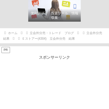
便利アプリ 投資ツール 情報
収集
ホーム
立会外分売・トレード ブログ
立会外分売
結果
Ｅストアー(4304) 立会外分売 結果
PR
スポンサーリンク