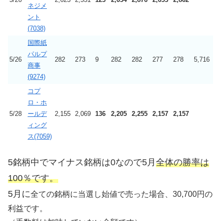
ネジメ
ント
(7038)
国際紙
パルプ
5/26
282
273
9
282
282
277
278
5,716
商事
(9274)
コプ
ロ・ホ
5/28
ールデ
2,155
2,069
136
2,205
2,255
2,157
2,157
ィング
ス(7059)
5銘柄中でマイナス銘柄は0なので5月
全体の勝率は
100％です。
5月に
全ての銘柄に当選し始値で売った場合、30,700円の
利益です。