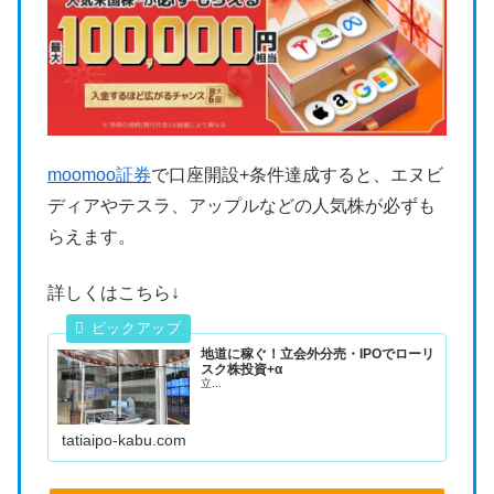
moomoo証券
で口座開設+条件達成すると、エヌビ
ディアやテスラ、アップルなどの人気株が必ずも
らえます。
詳しくはこちら↓
地道に稼ぐ！立会外分売・IPOでローリ
スク株投資+α
立...
tatiaipo-kabu.com