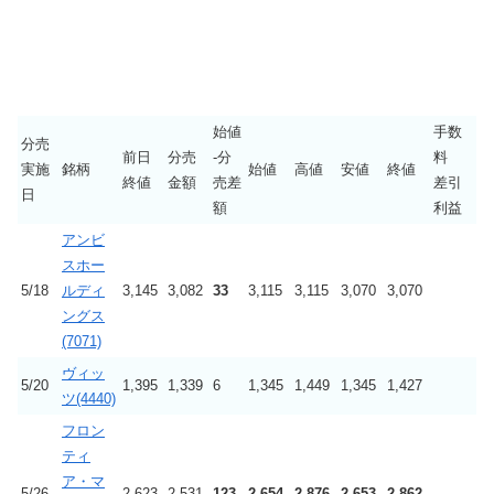
始値
手数
分売
前日
分売
-分
料
実施
銘柄
始値
高値
安値
終値
終値
金額
売差
差引
日
額
利益
アンビ
スホー
5/18
ルディ
3,145
3,082
33
3,115
3,115
3,070
3,070
ングス
(7071)
ヴィッ
5/20
1,395
1,339
6
1,345
1,449
1,345
1,427
ツ(4440)
フロン
ティ
ア・マ
5/26
2,623
2,531
123
2,654
2,876
2,653
2,862