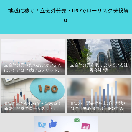
地道に稼ぐ！立会外分売・IPOでローリスク株投資
+α
立会外分売（たちあいがいぶん
立会外分売を取り扱っている証
ばい）とは？稼げるメリット・
券会社7選
デメリット
IPOとは？初心者でも出来る！
IPOの当選確率を上げる方法と
新規公開株でローリスク・ハイ
は？【初心者向け】IPO申込で
リターン投資をはじめよう！
選ぶべき証券会社