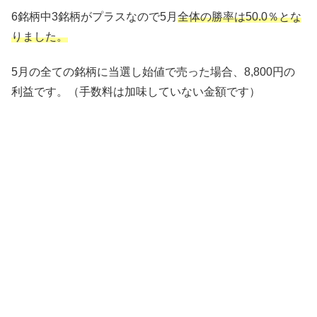
6銘柄
中3銘柄がプラスなので
5月
全体の勝率は50.0％とな
りました。
5月
の全ての銘柄に当選し始値で売った場合、8,800
円の
利益
です。（手数料は加味していない金額です）