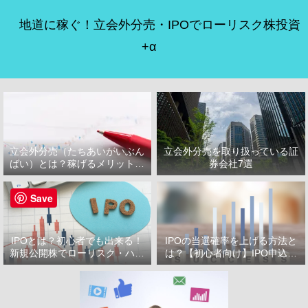
地道に稼ぐ！立会外分売・IPOでローリスク株投資
+α
立会外分売（たちあいがいぶん
立会外分売を取り扱っている証
ばい）とは？稼げるメリット・
券会社7選
デメリット
Save
IPOとは？初心者でも出来る！
IPOの当選確率を上げる方法と
新規公開株でローリスク・ハイ
は？【初心者向け】IPO申込で
リターン投資をはじめよう！
選ぶべき証券会社