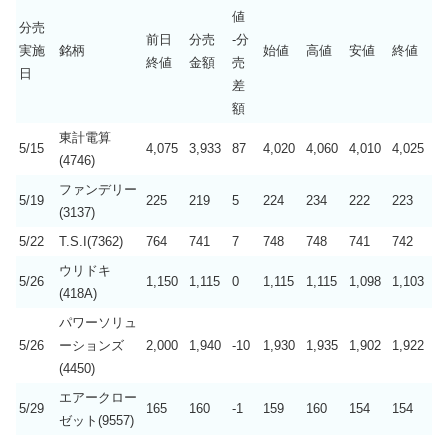
値
分売
前日
分売
-分
実施
銘柄
始値
高値
安値
終値
終値
金額
売
日
差
額
東計電算
5/15
4,075
3,933
87
4,020
4,060
4,010
4,025
(4746)
ファンデリー
5/19
225
219
5
224
234
222
223
(3137)
5/22
T.S.I(7362)
764
741
7
748
748
741
742
ウリドキ
5/26
1,150
1,115
0
1,115
1,115
1,098
1,103
(418A)
パワーソリュ
5/26
ーションズ
2,000
1,940
-10
1,930
1,935
1,902
1,922
(4450)
エアークロー
5/29
165
160
-1
159
160
154
154
ゼット(9557)