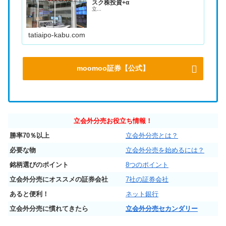
スク株投資+α
立...
tatiaipo-kabu.com
moomoo証券【公式】
立会外分売お役立ち情報！
勝率70％以上
立会外分売とは？
必要な物
立会外分売を始めるには？
銘柄選びのポイント
8つのポイント
立会外分売にオススメの証券会社
7社の証券会社
あると便利！
ネット銀行
立会外分売に慣れてきたら
立会外分売セカンダリー