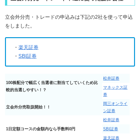
立会外分売・トレードの申込みは下記の2社を使って申込
をしました。
・
楽天証券
・
SBI証券
松井証券
100株配分で幅広く当選者に割当てしていくため比
マネックス証
較的当選しやすい！？
券
岡三オンライ
立会外分売取扱開始！！
ン証券
松井証券
1日定額コースの金額内なら手数料0円
SBI証券
楽天証券