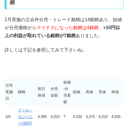
柄
2月実施の立会外分売・トレード銘柄は14銘柄あり、始値
が分売価格から
マイナスになった銘柄は4銘柄
、
+10円以
上の利益が取れている銘柄が7銘柄
ありました。
詳しくは下記を参照してみて下さいね。
始値
分売
前日
分売
-分
実施
銘柄
始値
高値
安値
終値
終値
金額
売差
日
額
フィル・
2/6
カンパニ
4,085
4,023
7
4,030
4,075
4,010
4,035
ー(3267)