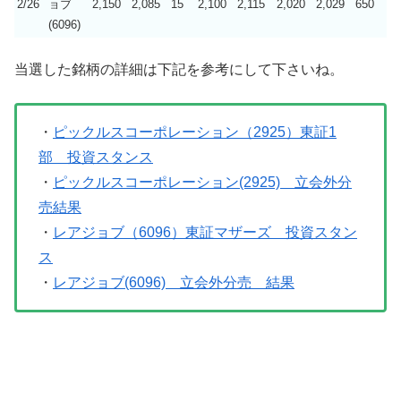
2/26
ョブ
2,150
2,085
15
2,100
2,115
2,020
2,029
650
(6096)
当選した銘柄の詳細は下記を参考にして下さいね。
・
ピックルスコーポレーション（2925）東証1
部 投資スタンス
・
ピックルスコーポレーション(2925) 立会外分
売結果
・
レアジョブ（6096）東証マザーズ 投資スタン
ス
・
レアジョブ(6096) 立会外分売 結果