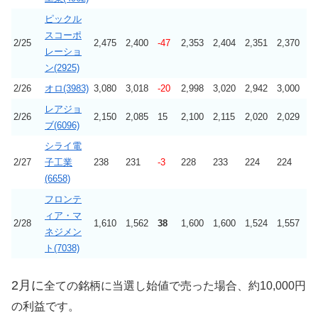
ピックル
スコーポ
2/25
2,475
2,400
-47
2,353
2,404
2,351
2,370
レーショ
ン(2925)
2/26
オロ(3983)
3,080
3,018
-20
2,998
3,020
2,942
3,000
レアジョ
2/26
2,150
2,085
15
2,100
2,115
2,020
2,029
ブ(6096)
シライ電
2/27
子工業
238
231
-3
228
233
224
224
(6658)
フロンテ
ィア・マ
2/28
1,610
1,562
38
1,600
1,600
1,524
1,557
ネジメン
ト(7038)
2月に
全ての銘柄に当選し始値で売った場合、約10,000円
の利益です。