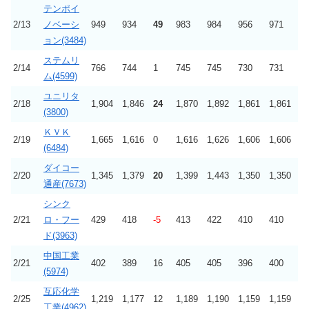
テンポイ
2/13
ノベーシ
949
934
49
983
984
956
971
ョン(3484)
ステムリ
2/14
766
744
1
745
745
730
731
ム(4599)
ユニリタ
2/18
1,904
1,846
24
1,870
1,892
1,861
1,861
(3800)
ＫＶＫ
2/19
1,665
1,616
0
1,616
1,626
1,606
1,606
(6484)
ダイコー
2/20
1,345
1,379
20
1,399
1,443
1,350
1,350
通産(7673)
シンク
2/21
ロ・フー
429
418
-5
413
422
410
410
ド(3963)
中国工業
2/21
402
389
16
405
405
396
400
(5974)
互応化学
2/25
1,219
1,177
12
1,189
1,190
1,159
1,159
工業(4962)