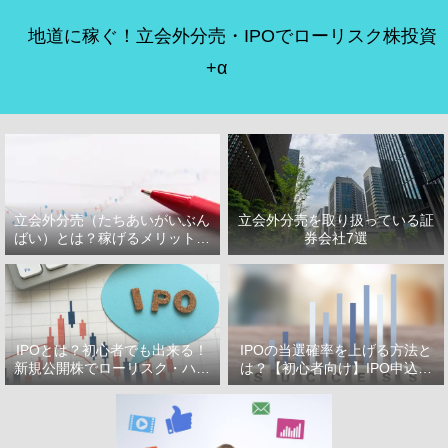
地道に稼ぐ！立会外分売・IPOでローリスク株投資
+α
立会外分売（たちあいがいぶん
立会外分売を取り扱っている証
ばい）とは？稼げるメリット・
券会社7選
デメリット
IPOとは？初心者でも出来る！
IPOの当選確率を上げる方法と
新規公開株でローリスク・ハイ
は？【初心者向け】IPO申込で
リターン投資をはじめよう！
選ぶべき証券会社