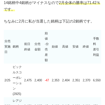
14銘柄中4銘柄がマイナスなので
2
月
全体の勝率は71.42％
です。
ちなみに2月に私が当選した銘柄は下記の2銘柄です。
始
値
手数
分売
前日
分売
-分
料
実施
銘柄
始値
高値
安値
終値
終値
金額
売
差引
日
差
利益
額
ピック
ルスコ
ーポレ
2/25
2,475
2,400
-47
2,353
2,404
2,351
2,370
6,550
ーショ
ン
(2925)
レアジ