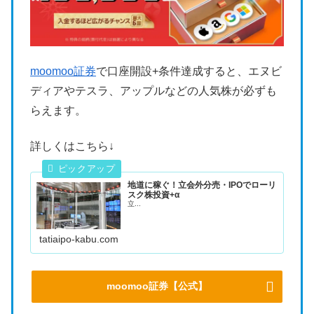
moomoo証券
で口座開設+条件達成すると、エヌビ
ディアやテスラ、アップルなどの人気株が必ずも
らえます。
詳しくはこちら↓
地道に稼ぐ！立会外分売・IPOでローリ
スク株投資+α
立...
tatiaipo-kabu.com
moomoo証券【公式】