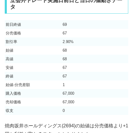
立会外トレード実施日前日と当日の値動きデー
タ
前日終値
69
分売価格
67
割引率
2.90%
始値
68
高値
68
安値
67
終値
67
始値-分売差額
1
購入価格
67,000
売却価格
67,000
収支
0
焼肉坂井ホールディングス(2694)の始値は分売価格より+1