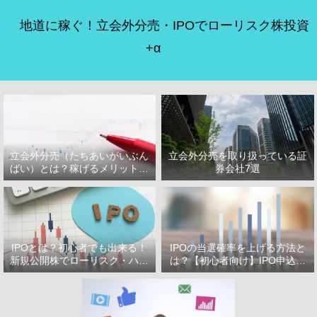
地道に稼ぐ！立会外分売・IPOでローリスク株投資
+α
立会外分売（たちあいがいぶん
立会外分売を取り扱っている証
ばい）とは？稼げるメリット・
券会社7選
デメリット
IPOとは？初心者でも出来る！
IPOの当選確率を上げる方法と
新規公開株でローリスク・ハイ
は？【初心者向け】IPO申込で
リターン投資をはじめよう！
選ぶべき証券会社