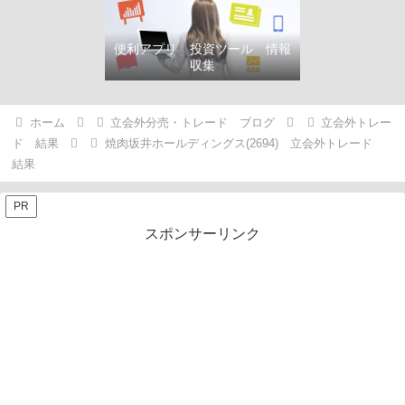
便利アプリ 投資ツール 情報
収集
ホーム
立会外分売・トレード ブログ
立会外トレー
ド 結果
焼肉坂井ホールディングス(2694) 立会外トレード
結果
PR
スポンサーリンク