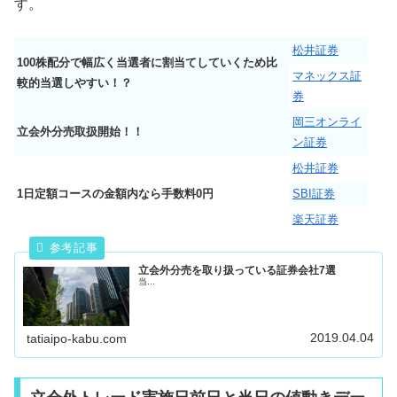
す。
松井証券
100株配分で幅広く当選者に割当てしていくため比
マネックス証
較的当選しやすい！？
券
岡三オンライ
立会外分売取扱開始！！
ン証券
松井証券
1日定額コースの金額内なら手数料0円
SBI証券
楽天証券
立会外分売を取り扱っている証券会社7選
当...
2019.04.04
tatiaipo-kabu.com