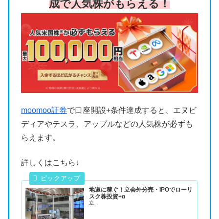
成で人気株がもらえる！
moomoo証券
で口座開設+条件達成すると、エヌビ
ディアやテスラ、アップルなどの人気株が必ずも
らえます。
詳しくはこちら↓
地道に稼ぐ！立会外分売・IPOでローリ
スク株投資+α
立...