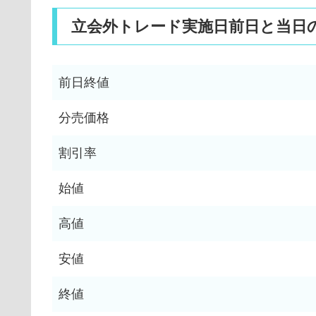
立会外トレード実施日前日と当日
前日終値
分売価格
割引率
始値
高値
安値
終値