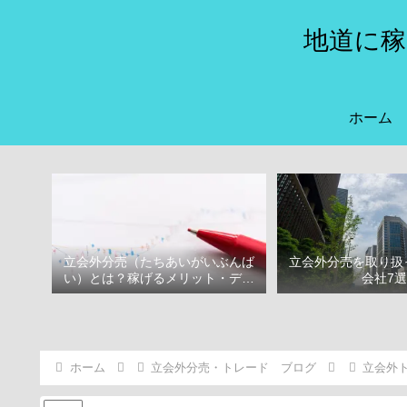
地道に稼
ホーム
立会外分売（たちあいがいぶんば
立会外分売を取り扱
い）とは？稼げるメリット・デメ
会社7
リット
ホーム
立会外分売・トレード ブログ
立会外