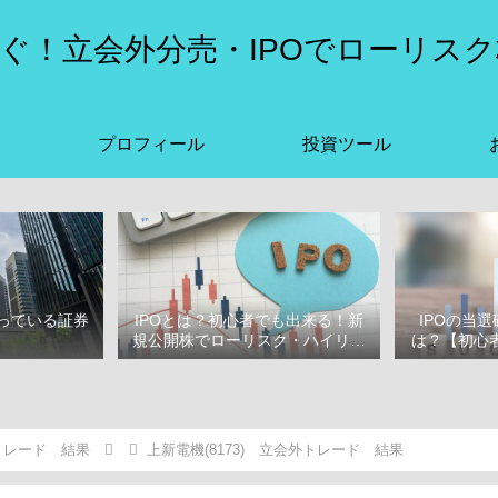
ぐ！立会外分売・IPOでローリスク
プロフィール
投資ツール
っている証券
IPOとは？初心者でも出来る！新
IPOの当
選
規公開株でローリスク・ハイリタ
は？【初心者
ーン投資をはじめよう！
ぶ
トレード 結果
上新電機(8173) 立会外トレード 結果