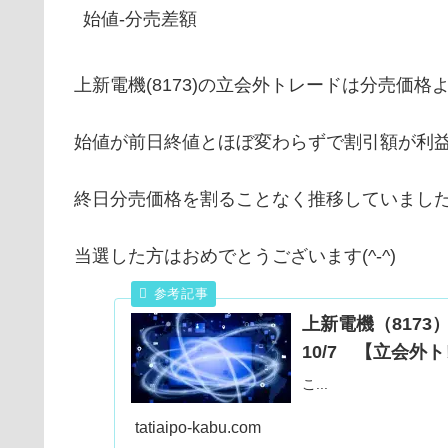
始値-分売差額
上新電機(8173)の立会外トレードは分売価
始値が前日終値とほぼ変わらずで割引額が利
終日分売価格を割ることなく推移していまし
当選した方はおめでとうございます(^-^)
上新電機（817
10/7 【立会外
こ...
tatiaipo-kabu.com