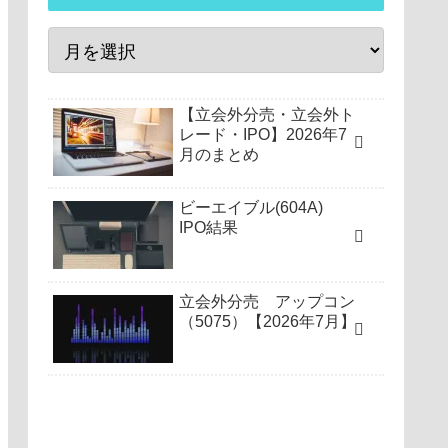
【立会外分売・立会外ト
レード・IPO】2026年7
月のまとめ
ビーエイブル(604A)
IPO結果
立会外分売 アップコン
（5075）【2026年7月】