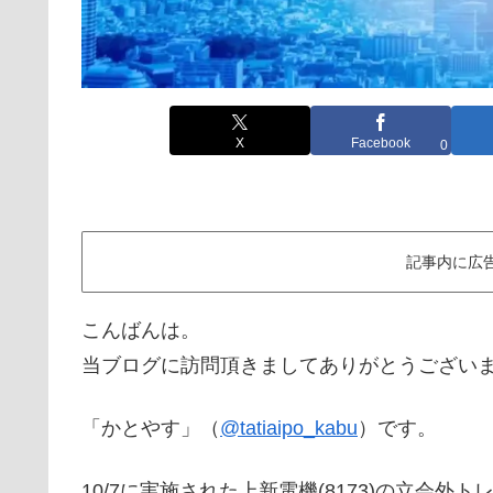
X
Facebook
0
記事内に広
こんばんは。
当ブログに訪問頂きましてありがとうござい
「かとやす」（
@tatiaipo_kabu
）です。
10/7に実施された上新電機(8173)の立会