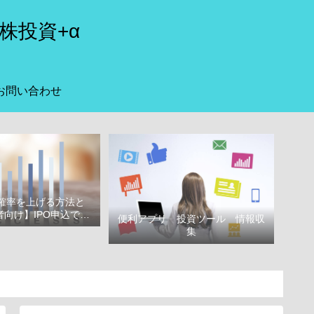
株投資+α
お問い合わせ
選確率を上げる方法と
向け】IPO申込で選
便利アプリ 投資ツール 情報収
べき証券会社
集