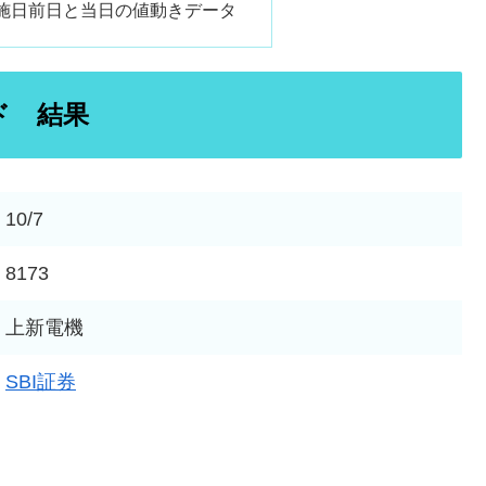
施日前日と当日の値動きデータ
ド 結果
10/7
8173
上新電機
SBI証券