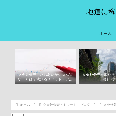
地道に稼
ホーム
立会外分売（たちあいがいぶんば
立会外分売を取り扱
い）とは？稼げるメリット・デメ
会社7
リット
ホーム
立会外分売・トレード ブログ
立会外