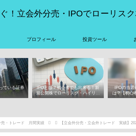
ぐ！立会外分売・IPOでローリスク
プロフィール
投資ツール
っている証券
IPOとは？初心者でも出来る！新
IPOの当
選
規公開株でローリスク・ハイリタ
は？【初心者
ーン投資をはじめよう！
ぶ
分売・トレード 月間実績
【立会外分売・立会外トレード 実績】202