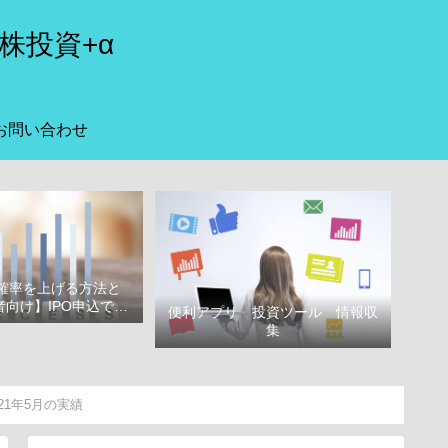
株投資+α
お問い合わせ
選確率を上げる方法と
向け】IPO申込で選
便利アプリ 投資ツール 情報収
べき証券会社
集
1年5月の実績