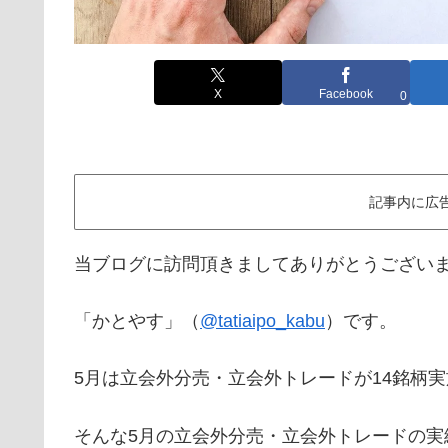
X
Facebook
0
記事内に広
当ブログに訪問頂きましてありがとうござい
「かとやす」（
@tatiaipo_kabu
）です。
5月は立会外分売・立会外トレードが14銘柄
そんな5月の立会外分売・立会外トレードの実