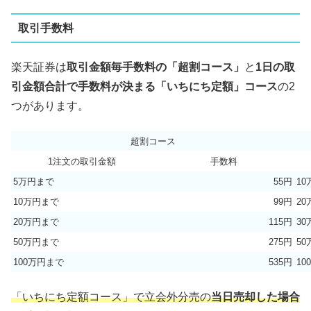
取引手数料
楽天証券は
取引金額毎手数料の「超割コース」
と
1日の取
引金額合計で手数料が決まる「いちにち定額」コース
の2
つがあります。
超割コース
1注文の取引金額
手数料
5万円まで
55円
1
10万円まで
99円
2
20万円まで
115円
3
50万円まで
275円
5
100万円まで
535円
10
「いちにち定額コース」で立会外分売の
当日売却した場合