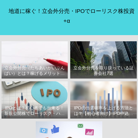
地道に稼ぐ！立会外分売・IPOでローリスク株投資
+α
立会外分売（たちあいがいぶん
立会外分売を取り扱っている証
ばい）とは？稼げるメリット・
券会社7選
デメリット
IPOとは？初心者でも出来る！
IPOの当選確率を上げる方法と
新規公開株でローリスク・ハイ
は？【初心者向け】IPO申込で
リターン投資をはじめよう！
選ぶべき証券会社