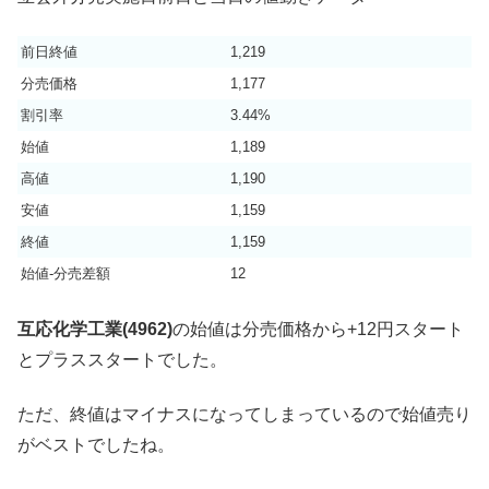
前日終値
1,219
分売価格
1,177
割引率
3.44%
始値
1,189
高値
1,190
安値
1,159
終値
1,159
始値-分売差額
12
互応化学工業(4962)
の始値は分売価格から+12円スタート
とプラススタートでした。
ただ、終値はマイナスになってしまっているので始値売り
がベストでしたね。