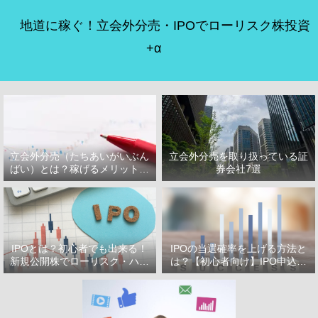
地道に稼ぐ！立会外分売・IPOでローリスク株投資
+α
立会外分売（たちあいがいぶん
立会外分売を取り扱っている証
ばい）とは？稼げるメリット・
券会社7選
デメリット
IPOとは？初心者でも出来る！
IPOの当選確率を上げる方法と
新規公開株でローリスク・ハイ
は？【初心者向け】IPO申込で
リターン投資をはじめよう！
選ぶべき証券会社