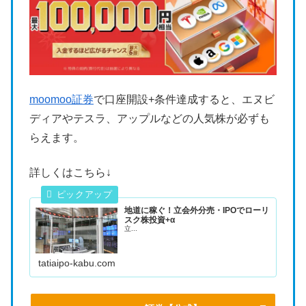
moomoo証券
で口座開設+条件達成すると、エヌビ
ディアやテスラ、アップルなどの人気株が必ずも
らえます。
詳しくはこちら↓
地道に稼ぐ！立会外分売・IPOでローリ
スク株投資+α
立...
tatiaipo-kabu.com