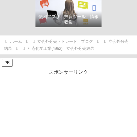
便利アプリ 投資ツール 情報
収集
ホーム
立会外分売・トレード ブログ
立会外分売
結果
互応化学工業(4962) 立会外分売結果
PR
スポンサーリンク