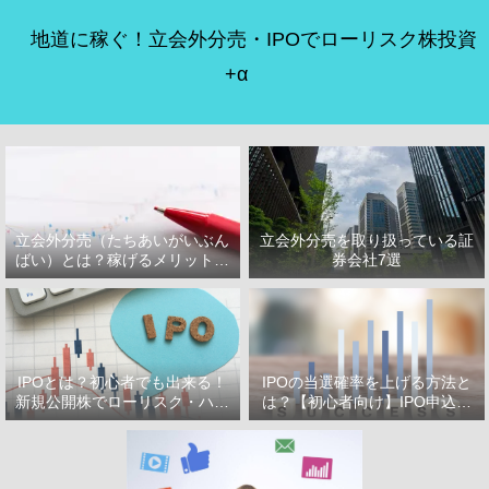
地道に稼ぐ！立会外分売・IPOでローリスク株投資
+α
立会外分売（たちあいがいぶん
立会外分売を取り扱っている証
ばい）とは？稼げるメリット・
券会社7選
デメリット
IPOとは？初心者でも出来る！
IPOの当選確率を上げる方法と
新規公開株でローリスク・ハイ
は？【初心者向け】IPO申込で
リターン投資をはじめよう！
選ぶべき証券会社