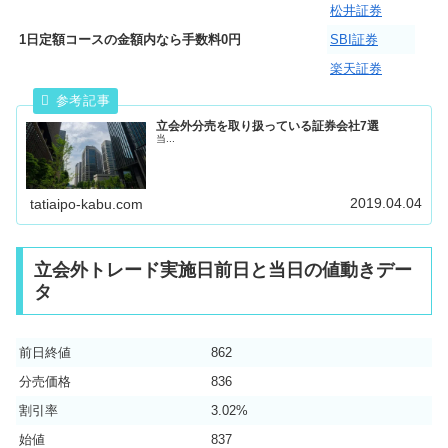
松井証券
1日定額コースの金額内なら手数料0円
SBI証券
楽天証券
立会外分売を取り扱っている証券会社7選
当...
2019.04.04
tatiaipo-kabu.com
立会外トレード実施日前日と当日の値動きデー
タ
前日終値
862
分売価格
836
割引率
3.02%
始値
837