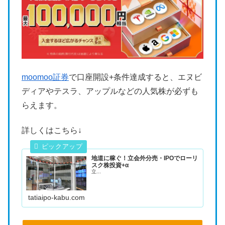
moomoo証券
で口座開設+条件達成すると、エヌビ
ディアやテスラ、アップルなどの人気株が必ずも
らえます。
詳しくはこちら↓
地道に稼ぐ！立会外分売・IPOでローリ
スク株投資+α
立...
tatiaipo-kabu.com