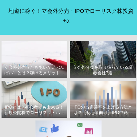
地道に稼ぐ！立会外分売・IPOでローリスク株投資
+α
立会外分売（たちあいがいぶん
立会外分売を取り扱っている証
ばい）とは？稼げるメリット・
券会社7選
デメリット
IPOとは？初心者でも出来る！
IPOの当選確率を上げる方法と
新規公開株でローリスク・ハイ
は？【初心者向け】IPO申込で
リターン投資をはじめよう！
選ぶべき証券会社