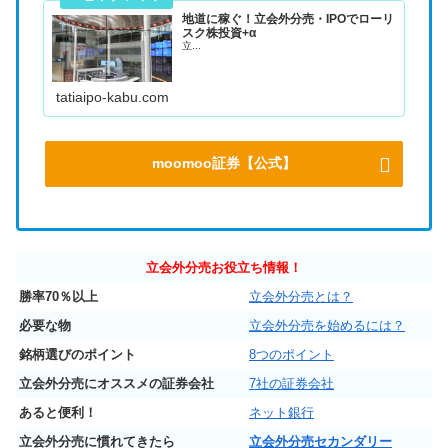
地道に稼ぐ！立会外分売・IPOでローリ
スク株投資+α
立...
tatiaipo-kabu.com
moomoo証券【公式】
立会外分売お役立ち情報！
勝率70％以上
立会外分売とは？
必要な物
立会外分売を始めるには？
銘柄選びのポイント
8つのポイント
立会外分売にオススメの証券会社
7社の証券会社
あると便利！
ネット銀行
立会外分売に慣れてきたら
立会外分売セカンダリー