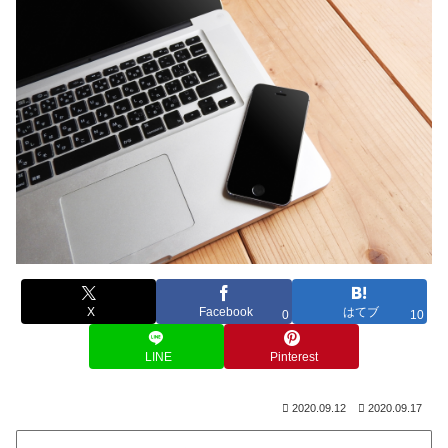
X
Facebook
はてブ
0
10
LINE
Pinterest
2020.09.12
2020.09.17