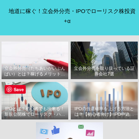
地道に稼ぐ！立会外分売・IPOでローリスク株投資
+α
立会外分売（たちあいがいぶん
立会外分売を取り扱っている証
ばい）とは？稼げるメリット・
券会社7選
デメリット
Save
IPOとは？初心者でも出来る！
IPOの当選確率を上げる方法と
新規公開株でローリスク・ハイ
は？【初心者向け】IPO申込で
リターン投資をはじめよう！
選ぶべき証券会社