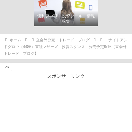
便利アプリ 投資ツール 情報
収集
ホーム
立会外分売・トレード ブログ
ユナイトアン
ドグロウ（4486）東証マザーズ 投資スタンス 分売予定9/16【立会外
トレード ブログ】
PR
スポンサーリンク