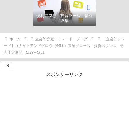
便利アプリ 投資ツール 情報
収集
ホーム
立会外分売・トレード ブログ
【立会外トレ
ード】ユナイトアンドグロウ（4486）東証グロース 投資スタンス 分
売予定期間 5/29～5/31
PR
スポンサーリンク