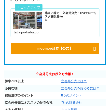
地道に稼ぐ！立会外分売・IPOでローリ
スク株投資+α
立...
tatiaipo-kabu.com
moomoo証券【公式】
立会外分売お役立ち情報！
勝率70％以上
立会外分売とは？
必要な物
立会外分売を始めるには？
銘柄選びのポイント
8つのポイント
立会外分売にオススメの証券会社
7社の証券会社
あると便利！
ネット銀行