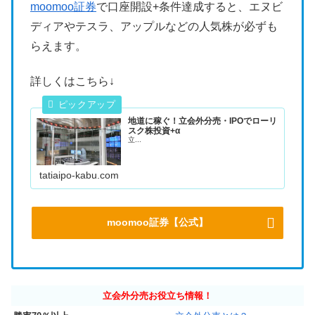
moomoo証券
で口座開設+条件達成すると、エヌビ
ディアやテスラ、アップルなどの人気株が必ずも
らえます。
詳しくはこちら↓
地道に稼ぐ！立会外分売・IPOでローリ
スク株投資+α
立...
tatiaipo-kabu.com
moomoo証券【公式】
立会外分売お役立ち情報！