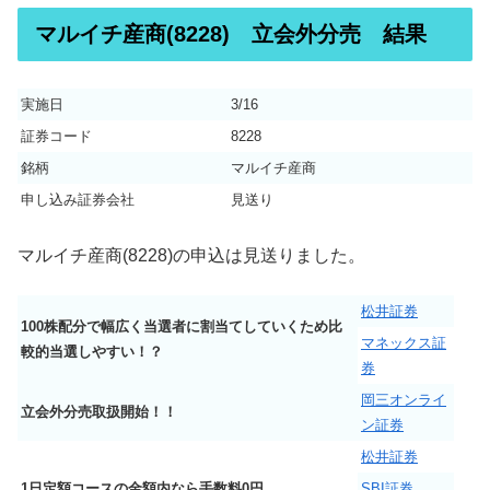
マルイチ産商(8228) 立会外分売 結果
実施日
3/16
証券コード
8228
銘柄
マルイチ産商
申し込み証券会社
見送り
マルイチ産商(8228)の申込は見送りました。
松井証券
100株配分で幅広く当選者に割当てしていくため比
マネックス証
較的当選しやすい！？
券
岡三オンライ
立会外分売取扱開始！！
ン証券
松井証券
1日定額コースの金額内なら手数料0円
SBI証券