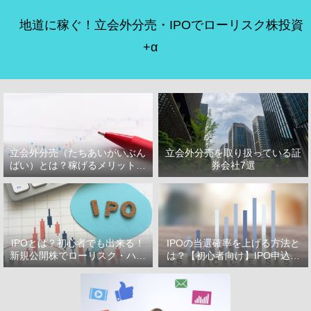
地道に稼ぐ！立会外分売・IPOでローリスク株投資
+α
立会外分売（たちあいがいぶん
立会外分売を取り扱っている証
ばい）とは？稼げるメリット・
券会社7選
デメリット
IPOとは？初心者でも出来る！
IPOの当選確率を上げる方法と
新規公開株でローリスク・ハイ
は？【初心者向け】IPO申込で
リターン投資をはじめよう！
選ぶべき証券会社