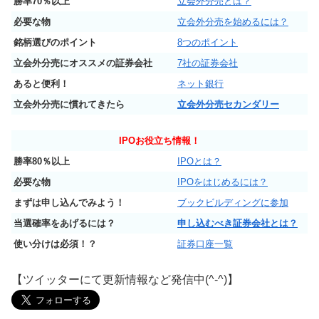
勝率70％以上
立会外分売とは？
必要な物
立会外分売を始めるには？
銘柄選びのポイント
8つのポイント
立会外分売にオススメの証券会社
7社の証券会社
あると便利！
ネット銀行
立会外分売に慣れてきたら
立会外分売セカンダリー
IPO
お役立ち情報！
勝率80％以上
IPOとは？
必要な物
IPOをはじめるには？
まずは申し込んでみよう！
ブックビルディングに参加
当選確率をあげるには？
申し込むべき証券会社とは？
使い分けは必須！？
証券口座一覧
【ツイッターにて更新情報など発信中(^-^)】