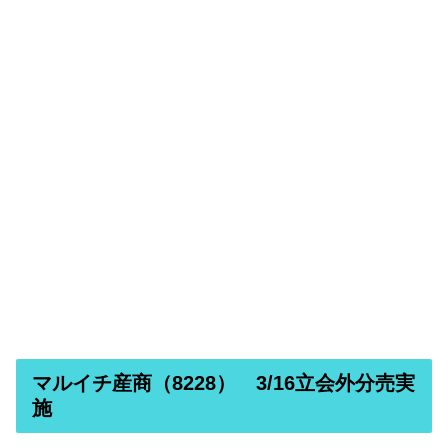
マルイチ産商（8228） 3/16立会外分売実
施