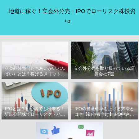
地道に稼ぐ！立会外分売・IPOでローリスク株投資
+α
立会外分売（たちあいがいぶん
立会外分売を取り扱っている証
ばい）とは？稼げるメリット・
券会社7選
デメリット
IPOとは？初心者でも出来る！
IPOの当選確率を上げる方法と
新規公開株でローリスク・ハイ
は？【初心者向け】IPO申込で
リターン投資をはじめよう！
選ぶべき証券会社