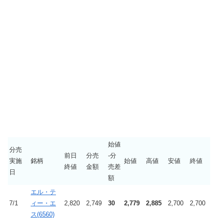
始値
分売
前日
分売
-分
実施
銘柄
始値
高値
安値
終値
終値
金額
売差
日
額
エル・テ
7/1
ィー・エ
2,820
2,749
30
2,779
2,885
2,700
2,700
ス(6560)