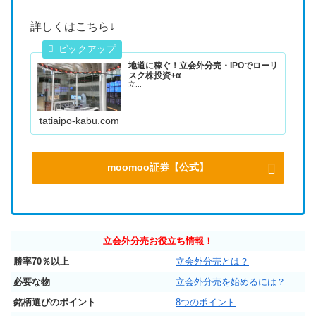
詳しくはこちら↓
地道に稼ぐ！立会外分売・IPOでローリ
スク株投資+α
立...
tatiaipo-kabu.com
moomoo証券【公式】
立会外分売お役立ち情報！
勝率70％以上
立会外分売とは？
必要な物
立会外分売を始めるには？
銘柄選びのポイント
8つのポイント