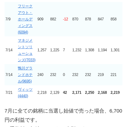
フリーク
アウト・
7/9
ホールデ
909
882
-12
870
878
847
858
ィングス
(6094)
マネジメ
ントソリ
7/14
1,257
1,225
7
1,232
1,308
1,194
1,301
ューショ
ンズ(7033)
鴨川グラ
7/14
ンドホテ
240
232
0
232
232
219
221
ル(9695)
ヴィッツ
7/21
2,218
2,129
42
2,171
2,250
2,168
2,219
(4440)
7月に
全ての銘柄に当選し始値で売った場合、6,700
円の利益です。