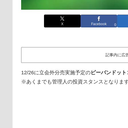
X
Facebook
0
記事内に広
12/26に立会外分売実施予定の
ピーバンドットコ
※あくまでも管理人の投資スタンスとなりま