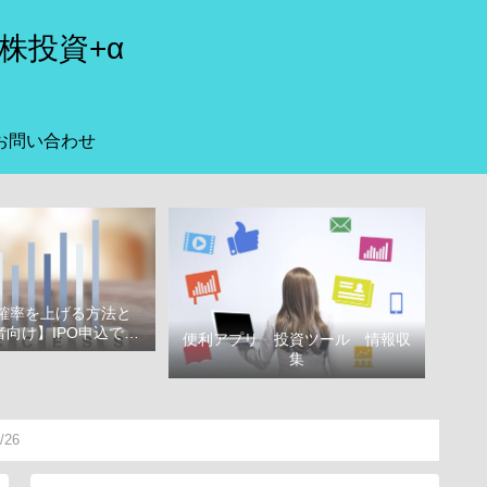
株投資+α
お問い合わせ
選確率を上げる方法と
向け】IPO申込で選
便利アプリ 投資ツール 情報収
べき証券会社
集
26