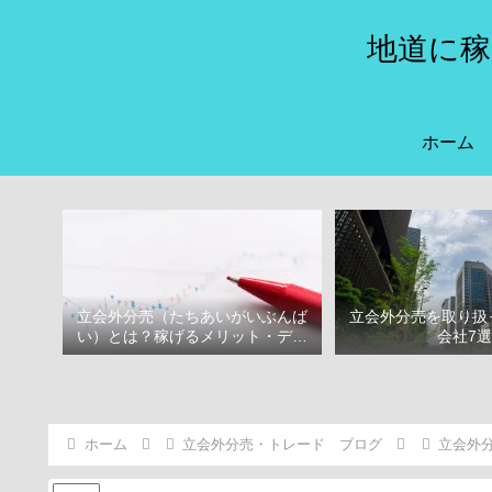
地道に稼
ホーム
立会外分売（たちあいがいぶんば
立会外分売を取り扱
い）とは？稼げるメリット・デメ
会社7
リット
ホーム
立会外分売・トレード ブログ
立会外分