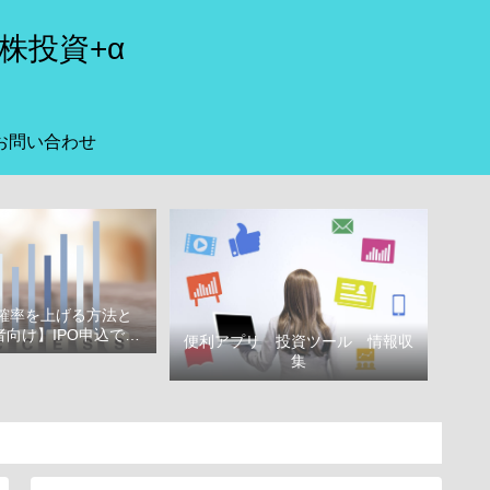
株投資+α
お問い合わせ
選確率を上げる方法と
向け】IPO申込で選
便利アプリ 投資ツール 情報収
べき証券会社
集