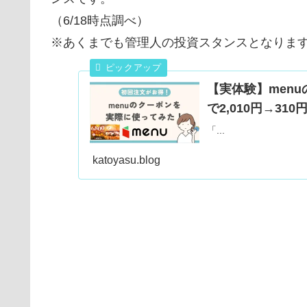
（6/18時点調べ）
※あくまでも管理人の投資スタンスとなりま
【実体験】men
で2,010円→31
「...
katoyasu.blog