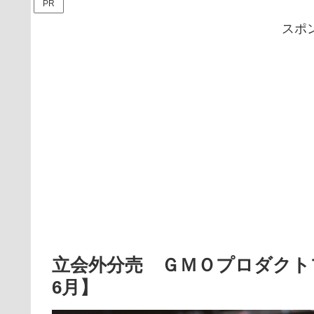
PR
スポ
立会外分売 ＧＭＯプロダクトプ
6月】