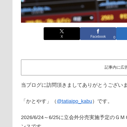
X
Facebook
0
記事内に広
当ブログに訪問頂きましてありがとうござい
「かとやす」（
@tatiaipo_kabu
）です。
2026/6/24～6/25に立会外分売実施予定
ンスです。