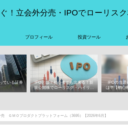
ぐ！立会外分売・IPOでローリスク
プロフィール
投資ツール
っている証券
IPOとは？初心者でも出来る！新
IPOの当
選
規公開株でローリスク・ハイリタ
は？【初心者
ーン投資をはじめよう！
ぶ
売 ＧＭＯプロダクトプラットフォーム（3695）【2026年6月】