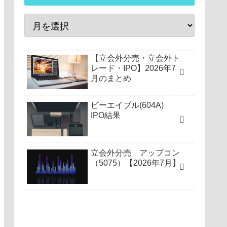
【立会外分売・立会外ト
レード・IPO】2026年7
月のまとめ
ビーエイブル(604A)
IPO結果
立会外分売 アップコン
（5075）【2026年7月】