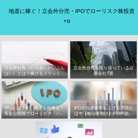
地道に稼ぐ！立会外分売・IPOでローリスク株投資
+α
立会外分売（たちあいがいぶん
立会外分売を取り扱っている証
ばい）とは？稼げるメリット・
券会社7選
デメリット
IPOとは？初心者でも出来る！
IPOの当選確率を上げる方法と
新規公開株でローリスク・ハイ
は？【初心者向け】IPO申込で
リターン投資をはじめよう！
選ぶべき証券会社