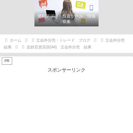
便利アプリ 投資ツール 情報
収集
ホーム
立会外分売・トレード ブログ
立会外分売
結果
近鉄百貨店(8244) 立会外分売 結果
PR
スポンサーリンク