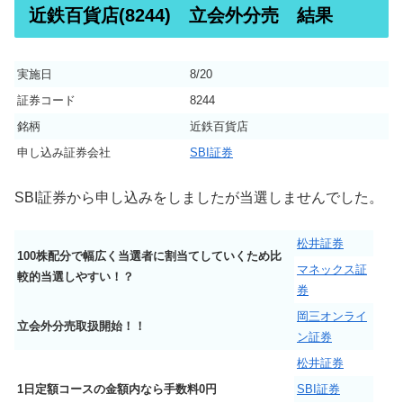
近鉄百貨店(8244) 立会外分売 結果
実施日
8/20
証券コード
8244
銘柄
近鉄百貨店
申し込み証券会社
SBI証券
SBI証券から申し込みをしましたが当選しませんでした。
松井証券
100株配分で幅広く当選者に割当てしていくため比
マネックス証
較的当選しやすい！？
券
岡三オンライ
立会外分売取扱開始！！
ン証券
松井証券
1日定額コースの金額内なら手数料0円
SBI証券