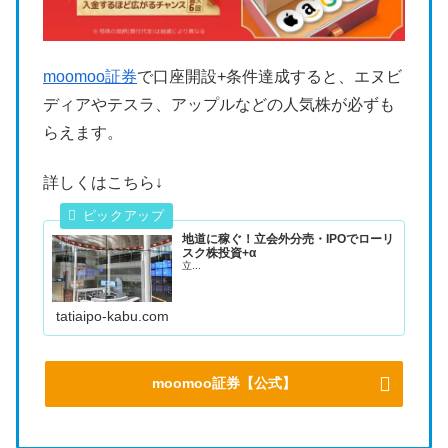
moomoo証券
で口座開設+条件達成すると、エヌビ
ディアやテスラ、アップルなどの人気株が必ずも
らえます。
詳しくはこちら↓
地道に稼ぐ！立会外分売・IPOでローリ
スク株投資+α
立...
tatiaipo-kabu.com
moomoo証券【公式】