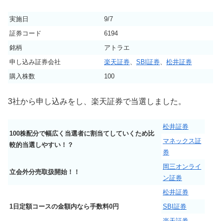
実施日
9/7
証券コード
6194
銘柄
アトラエ
申し込み証券会社
楽天証券
、
SBI証券
、
松井証券
購入株数
100
3社から申し込みをし、楽天証券で当選しました。
松井証券
100株配分で幅広く当選者に割当てしていくため比
マネックス証
較的当選しやすい！？
券
岡三オンライ
立会外分売取扱開始！！
ン証券
松井証券
1日定額コースの金額内なら手数料0円
SBI証券
楽天証券