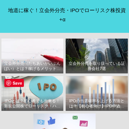
地道に稼ぐ！立会外分売・IPOでローリスク株投資
+α
立会外分売（たちあいがいぶん
立会外分売を取り扱っている証
ばい）とは？稼げるメリット・
券会社7選
デメリット
Save
IPOとは？初心者でも出来る！
IPOの当選確率を上げる方法と
新規公開株でローリスク・ハイ
は？【初心者向け】IPO申込で
リターン投資をはじめよう！
選ぶべき証券会社