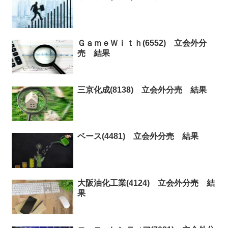
ＧａｍｅＷｉｔｈ(6552) 立会外分
売 結果
三京化成(8138) 立会外分売 結果
ベース(4481) 立会外分売 結果
大阪油化工業(4124) 立会外分売 結
果