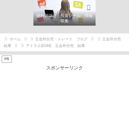
便利アプリ 投資ツール 情報
収集
ホーム
立会外分売・トレード ブログ
立会外分売
結果
アトラエ(6194) 立会外分売 結果
PR
スポンサーリンク