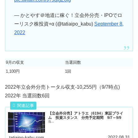
— かとやす＠地道に稼ぐ！立会外分売・IPOでロ
ーリスク株投資+α (@tatiaipo_kabu)
September 8,
2022
9月の収支
当選回数
1,100円
1回
2022年立会外分売トータル収支-10,255円（9/7時点)
2022年 当選回数6回
【立会外分売】アトラエ（6194）東証プライ
ム 投資スタンス 分売予定期間 9/7～9/9
当...
2022.08.31
tatiaipo-kabu.com