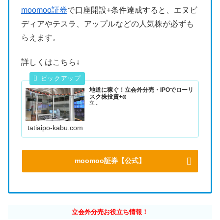
moomoo証券
で口座開設+条件達成すると、エヌビ
ディアやテスラ、アップルなどの人気株が必ずも
らえます。
詳しくはこちら↓
地道に稼ぐ！立会外分売・IPOでローリ
スク株投資+α
立...
tatiaipo-kabu.com
moomoo証券【公式】
立会外分売お役立ち情報！