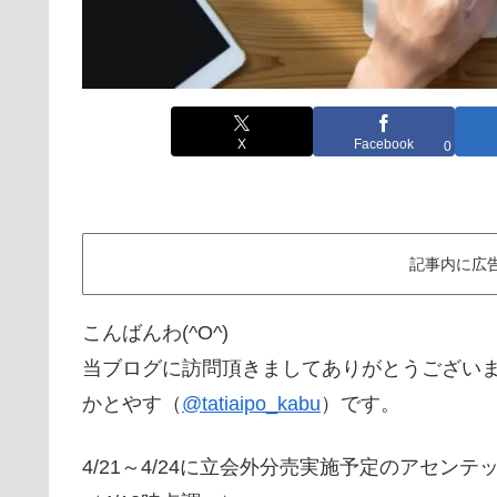
X
Facebook
0
記事内に広
こんばんわ(^O^)
当ブログに訪問頂きましてありがとうござい
かとやす（
@tatiaipo_kabu
）です。
4/21～4/24に立会外分売実施予定のアセンテ