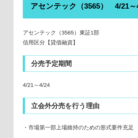
アセンテック（3565） 4/21
アセンテック（3565）東証1部
信用区分【貸借融資】
分売予定期間
4/21～4/24
立会外分売を行う理由
・市場第一部上場維持のための形式要件充足