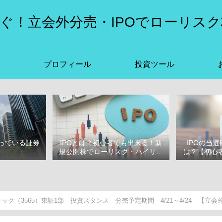
ぐ！立会外分売・IPOでローリスク
プロフィール
投資ツール
っている証券
IPOとは？初心者でも出来る！新
IPOの当
選
規公開株でローリスク・ハイリタ
は？【初心者
ーン投資をはじめよう！
ぶ
ック（3565）東証1部 投資スタンス 分売予定期間 4/21～4/24 【立