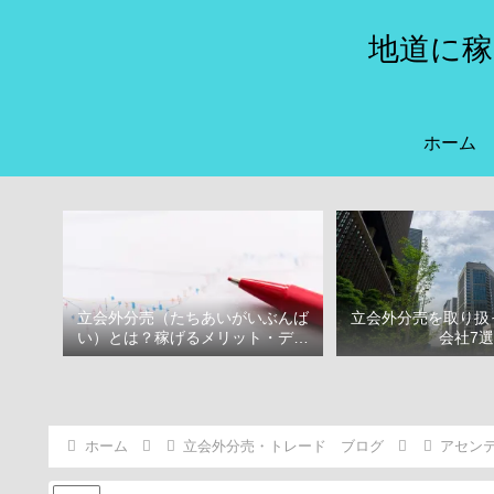
地道に稼
ホーム
立会外分売（たちあいがいぶんば
立会外分売を取り扱
い）とは？稼げるメリット・デメ
会社7
リット
ホーム
立会外分売・トレード ブログ
アセンテ