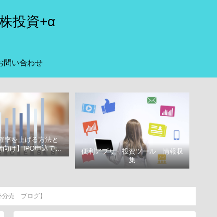
株投資+α
お問い合わせ
選確率を上げる方法と
向け】IPO申込で選
便利アプリ 投資ツール 情報収
べき証券会社
集
会外分売 ブログ】