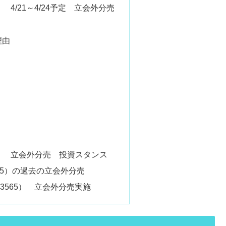
 4/21～4/24予定 立会外分売
理由
5） 立会外分売 投資スタンス
65）の過去の立会外分売
（3565） 立会外分売実施