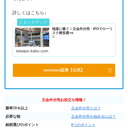
詳しくはこちら↓
地道に稼ぐ！立会外分売・IPOでローリ
スク株投資+α
立...
tatiaipo-kabu.com
moomoo証券【公式】
立会外分売お役立ち情報！
勝率70％以上
立会外分売とは？
必要な物
立会外分売を始めるには？
銘柄選びのポイント
8つのポイント