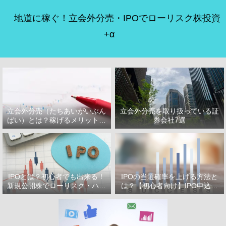
地道に稼ぐ！立会外分売・IPOでローリスク株投資
+α
立会外分売（たちあいがいぶん
立会外分売を取り扱っている証
ばい）とは？稼げるメリット・
券会社7選
デメリット
IPOとは？初心者でも出来る！
IPOの当選確率を上げる方法と
新規公開株でローリスク・ハイ
は？【初心者向け】IPO申込で
リターン投資をはじめよう！
選ぶべき証券会社