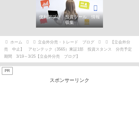
便利アプリ 投資ツール 情報
収集
ホーム
立会外分売・トレード ブログ
【立会外分
売 中止】 アセンテック（3565）東証1部 投資スタンス 分売予定
期間 3/19～3/25【立会外分売 ブログ】
PR
スポンサーリンク