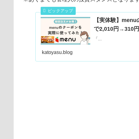
【実体験】men
で2,010円→31
「...
katoyasu.blog