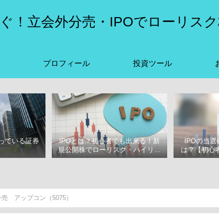
ぐ！立会外分売・IPOでローリスク
プロフィール
投資ツール
っている証券
IPOとは？初心者でも出来る！新
IPOの当
選
規公開株でローリスク・ハイリタ
は？【初心者
ーン投資をはじめよう！
ぶ
売 アップコン（5075）