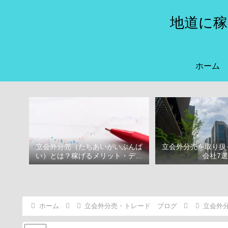
地道に稼
ホーム
立会外分売（たちあいがいぶんば
立会外分売を取り扱
い）とは？稼げるメリット・デメ
会社7
リット
ホーム
立会外分売・トレード ブログ
立会外分