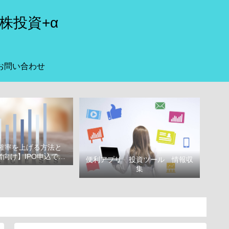
株投資+α
お問い合わせ
選確率を上げる方法と
向け】IPO申込で選
便利アプリ 投資ツール 情報収
べき証券会社
集