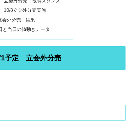
） 立会外分売 投資スタンス
 10/8立会外分売実施
 立会外分売 結果
日と当日の値動きデータ
0/1予定 立会外分売