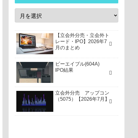
【立会外分売・立会外ト
レード・IPO】2026年7
月のまとめ
ビーエイブル(604A)
IPO結果
立会外分売 アップコン
（5075）【2026年7月】