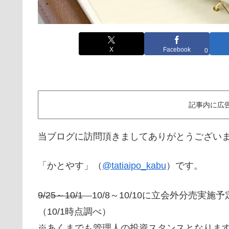
X
Facebook
0
記事内に広
当ブログに訪問頂きましてありがとうござい
「かとやす」（
@tatiaipo_kabu
）です。
9/25～10/1
10/8～10/10に立会外分売実
（10/1時点調べ）
※あくまでも管理人の投資スタンスとなりま