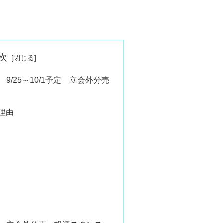
次
 9/25～10/1予定 立会外分売
理由