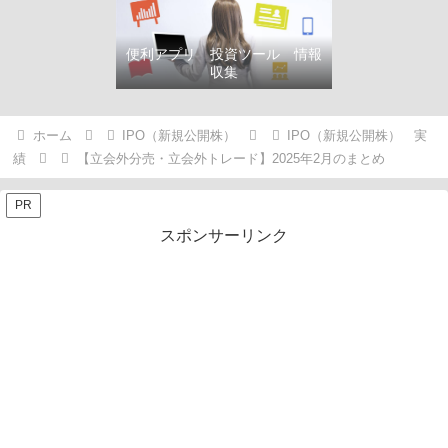
便利アプリ 投資ツール 情報
収集
ホーム
IPO（新規公開株）
IPO（新規公開株） 実
績
【立会外分売・立会外トレード】2025年2月のまとめ
PR
スポンサーリンク