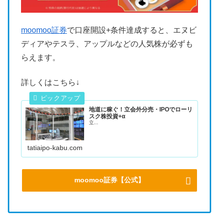
moomoo証券
で口座開設+条件達成すると、エヌビ
ディアやテスラ、アップルなどの人気株が必ずも
らえます。
詳しくはこちら↓
地道に稼ぐ！立会外分売・IPOでローリ
スク株投資+α
立...
tatiaipo-kabu.com
moomoo証券【公式】