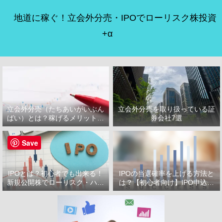
地道に稼ぐ！立会外分売・IPOでローリスク株投資
+α
立会外分売（たちあいがいぶん
立会外分売を取り扱っている証
ばい）とは？稼げるメリット・
券会社7選
デメリット
Save
IPOとは？初心者でも出来る！
IPOの当選確率を上げる方法と
新規公開株でローリスク・ハイ
は？【初心者向け】IPO申込で
リターン投資をはじめよう！
選ぶべき証券会社