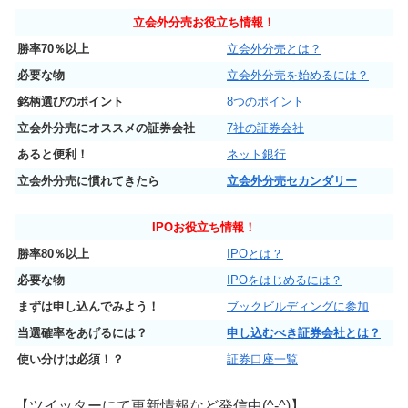
立会外分売お役立ち情報！
勝率70％以上
立会外分売とは？
必要な物
立会外分売を始めるには？
銘柄選びのポイント
8つのポイント
立会外分売にオススメの証券会社
7社の証券会社
あると便利！
ネット銀行
立会外分売に慣れてきたら
立会外分売セカンダリー
IPO
お役立ち情報！
勝率80％以上
IPOとは？
必要な物
IPOをはじめるには？
まずは申し込んでみよう！
ブックビルディングに参加
当選確率をあげるには？
申し込むべき証券会社とは？
使い分けは必須！？
証券口座一覧
【ツイッターにて更新情報など発信中(^-^)】