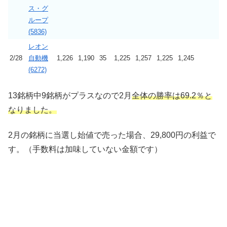
ス・グ
ループ
(5836)
レオン
2/28
自動機
1,226
1,190
35
1,225
1,257
1,225
1,245
(6272)
13銘柄
中9銘柄がプラスなので
2月
全体の勝率は69.2％と
なりました。
2月
の銘柄に当選し始値で売った場合、29,800
円の利益
で
す。（手数料は加味していない金額です）