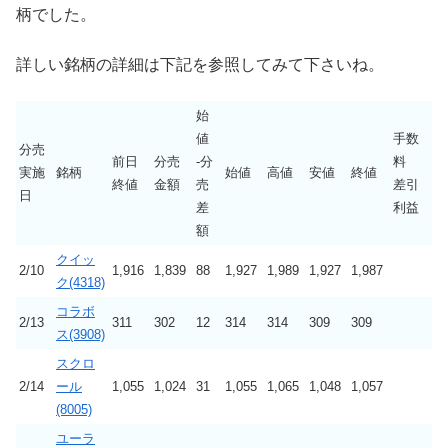
柄でした。
詳しい銘柄の詳細は下記を参照してみて下さいね。
始
値
手数
分売
前日
分売
-分
料
実施
銘柄
始値
高値
安値
終値
終値
金額
売
差引
日
差
利益
額
クイッ
2/10
1,916
1,839
88
1,927
1,989
1,927
1,987
ク(4318)
コラボ
2/13
311
302
12
314
314
309
309
ス(3908)
スクロ
2/14
ール
1,055
1,024
31
1,055
1,065
1,048
1,057
(8005)
ユーラ