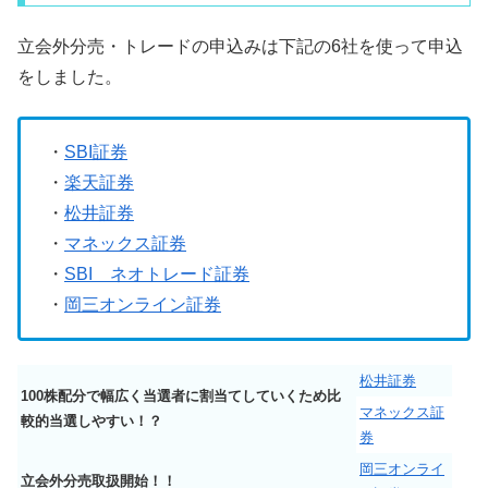
立会外分売・トレードの申込みは下記の6社を使って申込
をしました。
・
SBI証券
・
楽天証券
・
松井証券
・
マネックス証券
・
SBI ネオトレード証券
・
岡三オンライン証券
松井証券
100株配分で幅広く当選者に割当てしていくため比
マネックス証
較的当選しやすい！？
券
岡三オンライ
立会外分売取扱開始！！