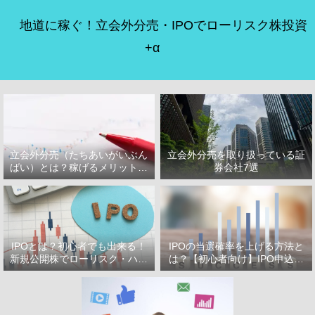
地道に稼ぐ！立会外分売・IPOでローリスク株投資
+α
立会外分売（たちあいがいぶん
立会外分売を取り扱っている証
ばい）とは？稼げるメリット・
券会社7選
デメリット
IPOとは？初心者でも出来る！
IPOの当選確率を上げる方法と
新規公開株でローリスク・ハイ
は？【初心者向け】IPO申込で
リターン投資をはじめよう！
選ぶべき証券会社