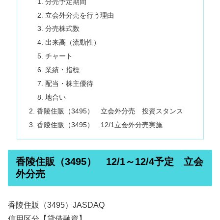
分売予定期間
立会外分売を行う理由
分売株式数
出来高（流動性）
チャート
業績・指標
配当・株主優待
地合い
香陵住販（3495） 立会外分売 投資スタンス
香陵住販（3495） 12/1立会外分売実施
香陵住販（3495） 12/1～12/4予定 立会
外分売
香陵住販（3495）JASDAQ
信用区分【貸借融資】