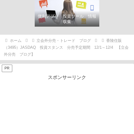
便利アプリ 投資ツール 情報
収集
ホーム
立会外分売・トレード ブログ
香陵住販
（3495）JASDAQ 投資スタンス 分売予定期間 12/1～12/4 【立会
外分売 ブログ】
PR
スポンサーリンク