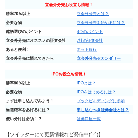
立会外分売お役立ち情報！
勝率70％以上
立会外分売とは？
必要な物
立会外分売を始めるには？
銘柄選びのポイント
8つのポイント
立会外分売にオススメの証券会社
7社の証券会社
あると便利！
ネット銀行
立会外分売に慣れてきたら
立会外分売セカンダリー
IPO
お役立ち情報！
勝率80％以上
IPOとは？
必要な物
IPOをはじめるには？
まずは申し込んでみよう！
ブックビルディングに参加
当選確率をあげるには？
申し込むべき証券会社とは？
使い分けは必須！？
証券口座一覧
【ツイッターにて更新情報など発信中(^-^)】