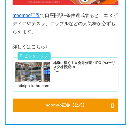
moomoo証券
で口座開設+条件達成すると、エヌビ
ディアやテスラ、アップルなどの人気株が必ずも
らえます。
詳しくはこちら↓
地道に稼ぐ！立会外分売・IPOでローリ
スク株投資+α
立...
tatiaipo-kabu.com
moomoo証券【公式】