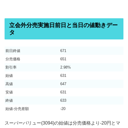
立会外分売実施日前日と当日の値動きデー
タ
前日終値
671
分売価格
651
割引率
2.98%
始値
631
高値
647
安値
631
終値
633
始値-分売差額
-20
スーパーバリュー(3094)の始値は分売価格より-20円とマ