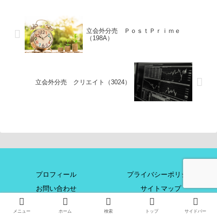
立会外分売 ＰｏｓｔＰｒｉｍｅ
（198A）
立会外分売 クリエイト（3024）
プロフィール
プライバシーポリシー
お問い合わせ
サイトマップ
© 2019-2026 地道に稼ぐ！立会外分売・IPOでローリスク株投資+α.
メニュー
ホーム
検索
トップ
サイドバー