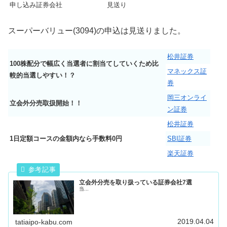
申し込み証券会社
見送り
スーパーバリュー(3094)の申込は見送りました。
松井証券
100株配分で幅広く当選者に割当てしていくため比
マネックス証
較的当選しやすい！？
券
岡三オンライ
立会外分売取扱開始！！
ン証券
松井証券
1日定額コースの金額内なら手数料0円
SBI証券
楽天証券
立会外分売を取り扱っている証券会社7選
当...
2019.04.04
tatiaipo-kabu.com