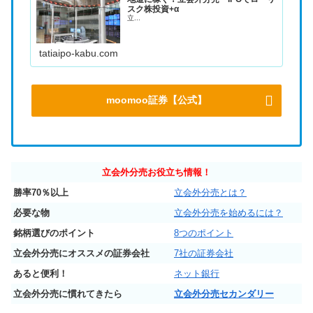
スク株投資+α
立...
tatiaipo-kabu.com
moomoo証券【公式】
立会外分売お役立ち情報！
勝率70％以上
立会外分売とは？
必要な物
立会外分売を始めるには？
銘柄選びのポイント
8つのポイント
立会外分売にオススメの証券会社
7社の証券会社
あると便利！
ネット銀行
立会外分売に慣れてきたら
立会外分売セカンダリー