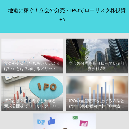
地道に稼ぐ！立会外分売・IPOでローリスク株投資
+α
立会外分売（たちあいがいぶん
立会外分売を取り扱っている証
ばい）とは？稼げるメリット・
券会社7選
デメリット
IPOとは？初心者でも出来る！
IPOの当選確率を上げる方法と
新規公開株でローリスク・ハイ
は？【初心者向け】IPO申込で
リターン投資をはじめよう！
選ぶべき証券会社