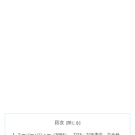
目次
スーパーバリュー（3094） 7/23～7/25予定 立会外