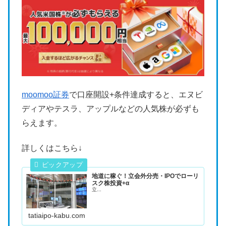
moomoo証券
で口座開設+条件達成すると、エヌビ
ディアやテスラ、アップルなどの人気株が必ずも
らえます。
詳しくはこちら↓
地道に稼ぐ！立会外分売・IPOでローリ
スク株投資+α
立...
tatiaipo-kabu.com