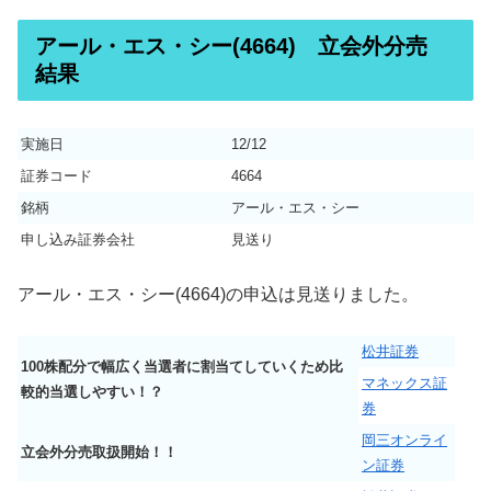
アール・エス・シー(4664) 立会外分売
結果
実施日
12/12
証券コード
4664
銘柄
アール・エス・シー
申し込み証券会社
見送り
アール・エス・シー(4664)の申込は見送りました。
松井証券
100株配分で幅広く当選者に割当てしていくため比
マネックス証
較的当選しやすい！？
券
岡三オンライ
立会外分売取扱開始！！
ン証券