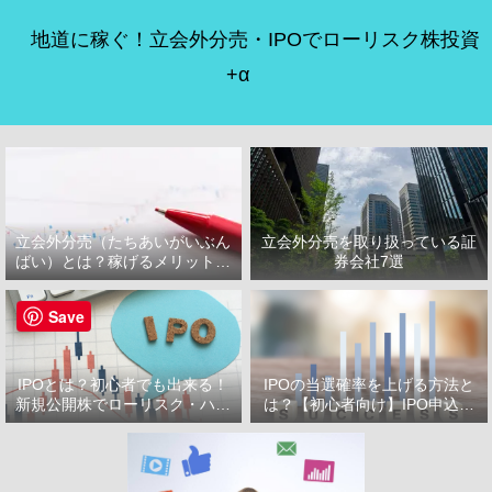
地道に稼ぐ！立会外分売・IPOでローリスク株投資
+α
立会外分売（たちあいがいぶん
立会外分売を取り扱っている証
ばい）とは？稼げるメリット・
券会社7選
デメリット
Save
IPOとは？初心者でも出来る！
IPOの当選確率を上げる方法と
新規公開株でローリスク・ハイ
は？【初心者向け】IPO申込で
リターン投資をはじめよう！
選ぶべき証券会社