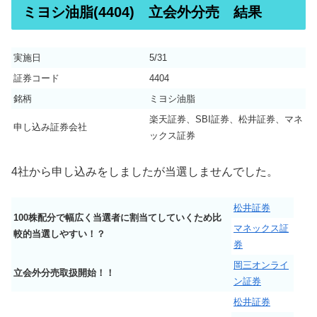
ミヨシ油脂(4404) 立会外分売 結果
実施日
5/31
証券コード
4404
銘柄
ミヨシ油脂
楽天証券、SBI証券、松井証券、マネ
申し込み証券会社
ックス証券
4社から申し込みをしましたが当選しませんでした。
松井証券
100株配分で幅広く当選者に割当てしていくため比
マネックス証
較的当選しやすい！？
券
岡三オンライ
立会外分売取扱開始！！
ン証券
松井証券