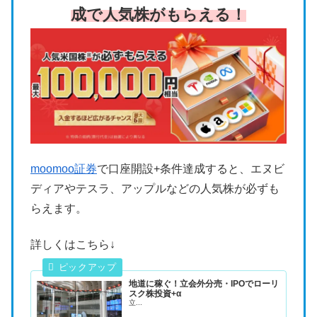
成で人気株がもらえる！
moomoo証券
で口座開設+条件達成すると、エヌビ
ディアやテスラ、アップルなどの人気株が必ずも
らえます。
詳しくはこちら↓
地道に稼ぐ！立会外分売・IPOでローリ
スク株投資+α
立...