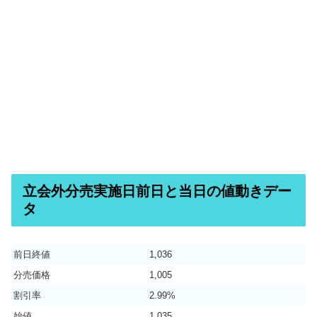
立会外分売実施日前日と当日の値動きデー
タ
前日終値
1,036
分売価格
1,005
割引率
2.99%
始値
1,035