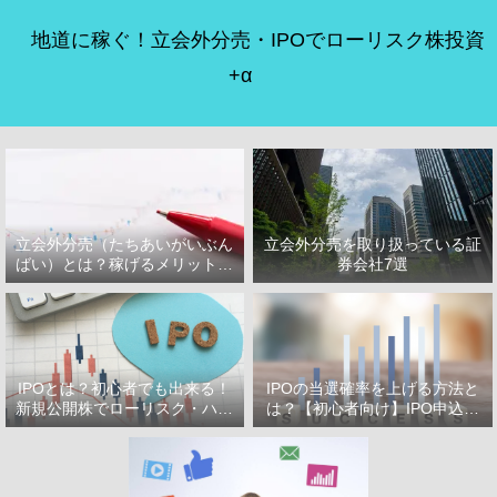
地道に稼ぐ！立会外分売・IPOでローリスク株投資
+α
立会外分売（たちあいがいぶん
立会外分売を取り扱っている証
ばい）とは？稼げるメリット・
券会社7選
デメリット
IPOとは？初心者でも出来る！
IPOの当選確率を上げる方法と
新規公開株でローリスク・ハイ
は？【初心者向け】IPO申込で
リターン投資をはじめよう！
選ぶべき証券会社