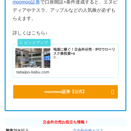
moomoo証券
で口座開設+条件達成すると、エヌビ
ディアやテスラ、アップルなどの人気株が必ずも
らえます。
詳しくはこちら↓
地道に稼ぐ！立会外分売・IPOでローリ
スク株投資+α
立...
tatiaipo-kabu.com
moomoo証券【公式】
立会外分売お役立ち情報！
勝率70％以上
立会外分売とは？