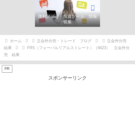
便利アプリ 投資ツール 情報
収集
ホーム
立会外分売・トレード ブログ
立会外分売
結果
FRS（フォーバルリアルストレート）（9423） 立会外分
売 結果
PR
スポンサーリンク