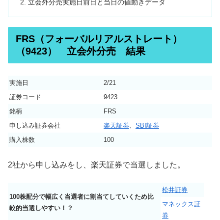
立会外分売実施日前日と当日の値動きデータ
FRS（フォーバルリアルストレート）
（9423） 立会外分売 結果
実施日
2/21
証券コード
9423
銘柄
FRS
申し込み証券会社
楽天証券
、
SBI証券
購入株数
100
2社から申し込みをし、楽天証券で当選しました。
松井証券
100株配分で幅広く当選者に割当てしていくため比
マネックス証
較的当選しやすい！？
券