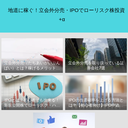
地道に稼ぐ！立会外分売・IPOでローリスク株投資
+α
立会外分売（たちあいがいぶん
立会外分売を取り扱っている証
ばい）とは？稼げるメリット・
券会社7選
デメリット
IPOとは？初心者でも出来る！
IPOの当選確率を上げる方法と
新規公開株でローリスク・ハイ
は？【初心者向け】IPO申込で
リターン投資をはじめよう！
選ぶべき証券会社