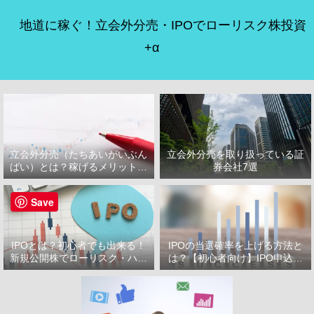
地道に稼ぐ！立会外分売・IPOでローリスク株投資
+α
立会外分売（たちあいがいぶん
立会外分売を取り扱っている証
ばい）とは？稼げるメリット・
券会社7選
デメリット
Save
IPOとは？初心者でも出来る！
IPOの当選確率を上げる方法と
新規公開株でローリスク・ハイ
は？【初心者向け】IPO申込で
リターン投資をはじめよう！
選ぶべき証券会社