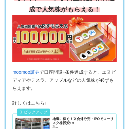
成で人気株がもらえる！
moomoo証券
で口座開設+条件達成すると、エヌビ
ディアやテスラ、アップルなどの人気株が必ずも
らえます。
詳しくはこちら↓
地道に稼ぐ！立会外分売・IPOでローリ
スク株投資+α
立...