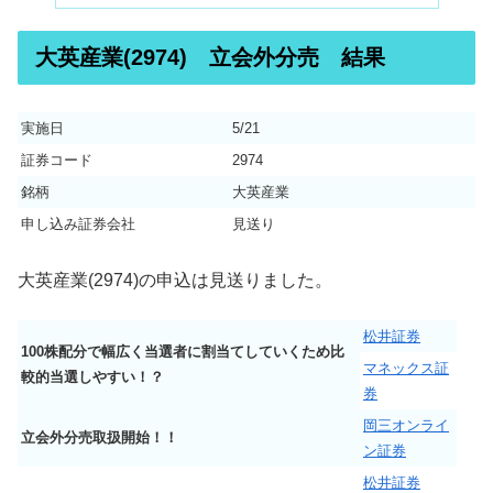
大英産業(2974) 立会外分売 結果
実施日
5/21
証券コード
2974
銘柄
大英産業
申し込み証券会社
見送り
大英産業(2974)の申込は見送りました。
松井証券
100株配分で幅広く当選者に割当てしていくため比
マネックス証
較的当選しやすい！？
券
岡三オンライ
立会外分売取扱開始！！
ン証券
松井証券