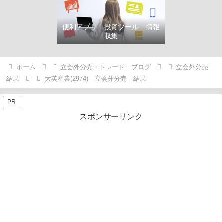
便利アプリ 投資ツール 情報
収集
ホーム
立会外分売・トレード ブログ
立会外分売
結果
大英産業(2974) 立会外分売 結果
PR
スポンサーリンク