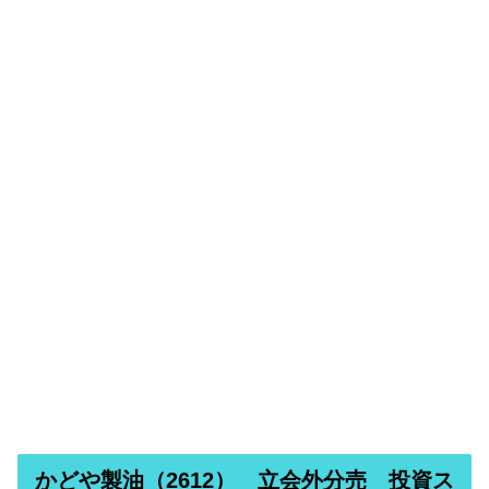
かどや製油（2612） 立会外分売 投資ス