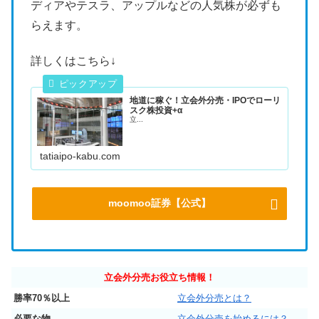
ディアやテスラ、アップルなどの人気株が必ずも
らえます。
詳しくはこちら↓
地道に稼ぐ！立会外分売・IPOでローリ
スク株投資+α
立...
tatiaipo-kabu.com
moomoo証券【公式】
立会外分売お役立ち情報！
勝率70％以上
立会外分売とは？
必要な物
立会外分売を始めるには？