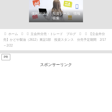
便利アプリ 投資ツール 情報
収集
ホーム
立会外分売・トレード ブログ
【立会外分
売】かどや製油（2612）東証1部 投資スタンス 分売予定期間 2/17
～2/22
PR
スポンサーリンク