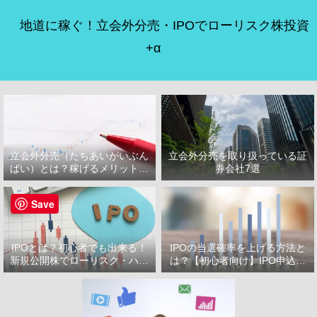
地道に稼ぐ！立会外分売・IPOでローリスク株投資
+α
立会外分売（たちあいがいぶん
立会外分売を取り扱っている証
ばい）とは？稼げるメリット・
券会社7選
デメリット
Save
IPOとは？初心者でも出来る！
IPOの当選確率を上げる方法と
新規公開株でローリスク・ハイ
は？【初心者向け】IPO申込で
リターン投資をはじめよう！
選ぶべき証券会社