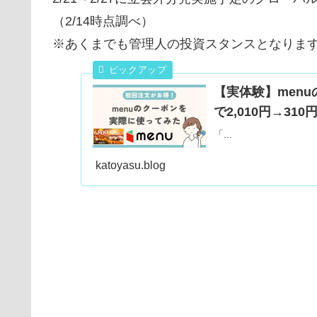
（2/14時点調べ）
※あくまでも管理人の投資スタンスとなりま
【実体験】men
で2,010円→31
「...
katoyasu.blog