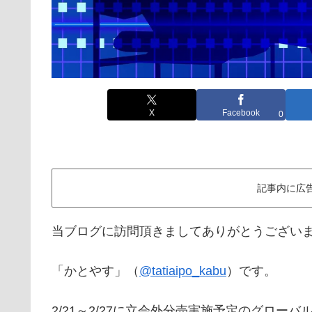
X
Facebook
0
記事内に広
当ブログに訪問頂きましてありがとうござい
「かとやす」（
@tatiaipo_kabu
）です。
2/21～2/27に立会外分売実施予定のグロー