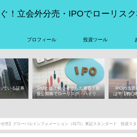
ぐ！立会外分売・IPOでローリスク
プロフィール
投資ツール
っている証券
IPOとは？初心者でも出来る！新
IPOの当
選
規公開株でローリスク・ハイリタ
は？【初心者
ーン投資をはじめよう！
ぶ
分売】グローバルインフォメーション（4171）東証スタンダード 投資スタンス