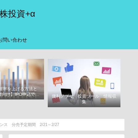
株投資+α
お問い合わせ
選確率を上げる方法と
向け】IPO申込で選
便利アプリ 投資ツール 情報収
べき証券会社
集
 分売予定期間 2/21～2/27