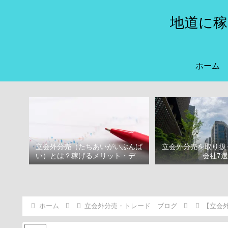
地道に稼
ホーム
立会外分売（たちあいがいぶんば
立会外分売を取り扱
い）とは？稼げるメリット・デメ
会社7
リット
ホーム
立会外分売・トレード ブログ
【立会外