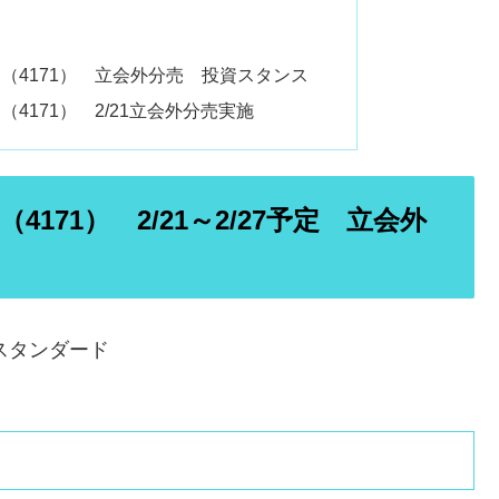
（4171） 立会外分売 投資スタンス
4171） 2/21立会外分売実施
71） 2/21～2/27予定 立会外
スタンダード