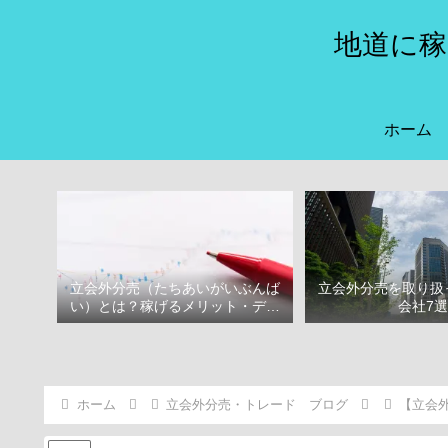
地道に稼
ホーム
立会外分売（たちあいがいぶんば
立会外分売を取り扱
い）とは？稼げるメリット・デメ
会社7
リット
ホーム
立会外分売・トレード ブログ
【立会外