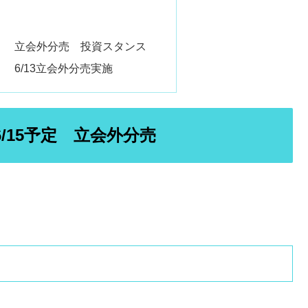
3） 立会外分売 投資スタンス
） 6/13立会外分売実施
6/15予定 立会外分売