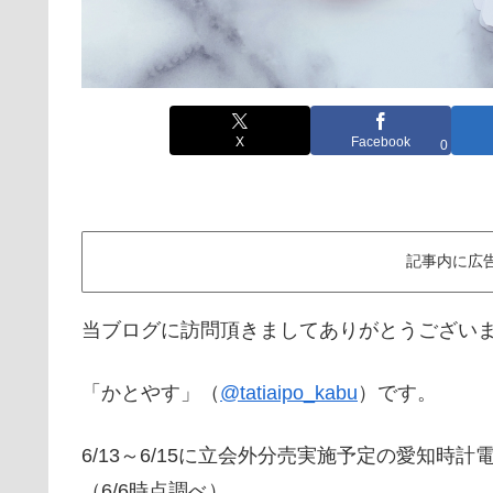
X
Facebook
0
記事内に広
当ブログに訪問頂きましてありがとうござい
「かとやす」（
@tatiaipo_kabu
）です。
6/13～6/15に立会外分売実施予定の愛知時計
（6/6時点調べ）