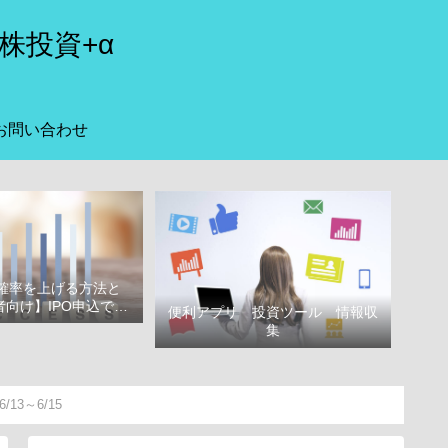
株投資+α
お問い合わせ
選確率を上げる方法と
向け】IPO申込で選
便利アプリ 投資ツール 情報収
べき証券会社
集
3～6/15