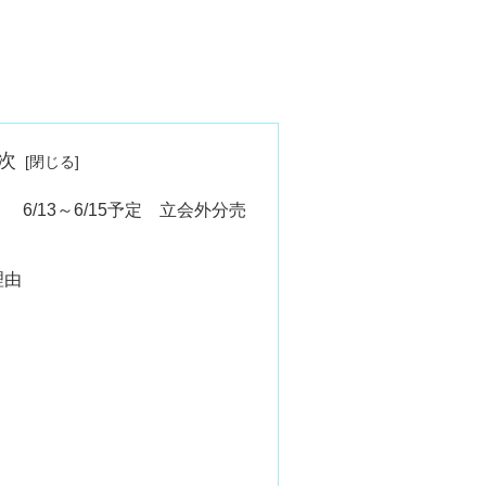
次
 6/13～6/15予定 立会外分売
理由