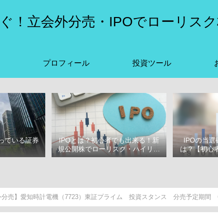
ぐ！立会外分売・IPOでローリスク
プロフィール
投資ツール
っている証券
IPOとは？初心者でも出来る！新
IPOの当
選
規公開株でローリスク・ハイリタ
は？【初心者
ーン投資をはじめよう！
ぶ
分売】愛知時計電機（7723）東証プライム 投資スタンス 分売予定期間 6/1