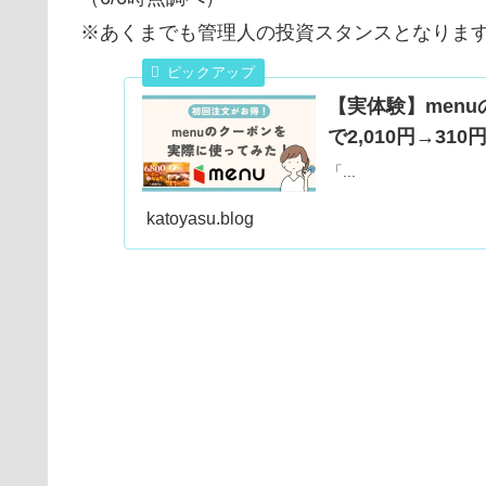
※あくまでも管理人の投資スタンスとなりま
【実体験】men
で2,010円→31
「...
katoyasu.blog