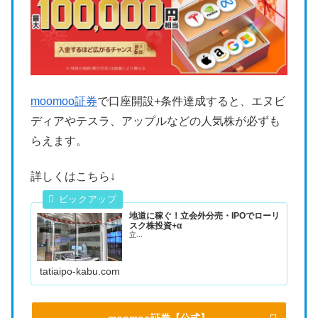
moomoo証券
で口座開設+条件達成すると、エヌビ
ディアやテスラ、アップルなどの人気株が必ずも
らえます。
詳しくはこちら↓
地道に稼ぐ！立会外分売・IPOでローリ
スク株投資+α
立...
tatiaipo-kabu.com