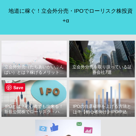
地道に稼ぐ！立会外分売・IPOでローリスク株投資
+α
立会外分売（たちあいがいぶん
立会外分売を取り扱っている証
ばい）とは？稼げるメリット・
券会社7選
デメリット
Save
IPOとは？初心者でも出来る！
IPOの当選確率を上げる方法と
新規公開株でローリスク・ハイ
は？【初心者向け】IPO申込で
リターン投資をはじめよう！
選ぶべき証券会社