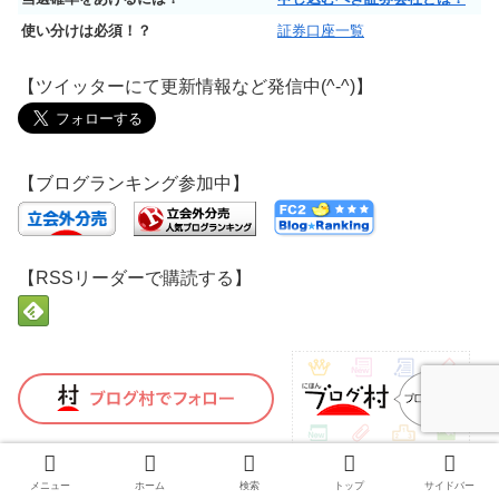
使い分けは必須！？
証券口座一覧
【ツイッターにて更新情報など発信中(^-^)】
【ブログランキング参加中】
【RSSリーダーで購読する】
メニュー
ホーム
検索
トップ
サイドバー