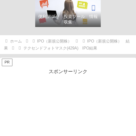
便利アプリ 投資ツール 情報
収集
ホーム
IPO（新規公開株）
IPO（新規公開株） 結
果
テクセンドフォトマスク(429A) IPO結果
PR
スポンサーリンク