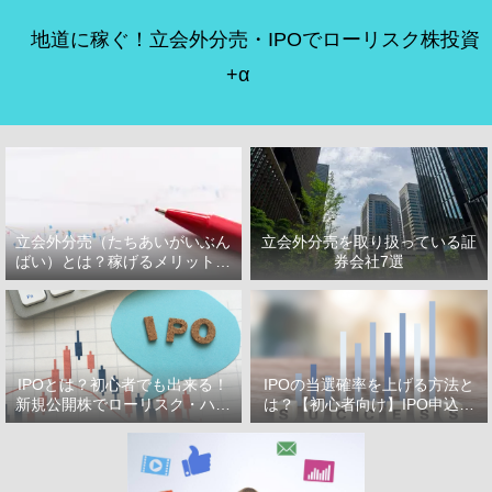
地道に稼ぐ！立会外分売・IPOでローリスク株投資
+α
立会外分売（たちあいがいぶん
立会外分売を取り扱っている証
ばい）とは？稼げるメリット・
券会社7選
デメリット
IPOとは？初心者でも出来る！
IPOの当選確率を上げる方法と
新規公開株でローリスク・ハイ
は？【初心者向け】IPO申込で
リターン投資をはじめよう！
選ぶべき証券会社