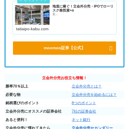
地道に稼ぐ！立会外分売・IPOでローリ
スク株投資+α
立...
tatiaipo-kabu.com
moomoo証券【公式】
立会外分売お役立ち情報！
勝率70％以上
立会外分売とは？
必要な物
立会外分売を始めるには？
銘柄選びのポイント
8つのポイント
立会外分売にオススメの証券会社
7社の証券会社
あると便利！
ネット銀行
立会外分売に慣れてきたら
立会外分売セカンダリー