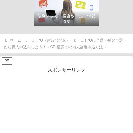
便利アプリ 投資ツール 情報
収集
ホーム
IPO（新規公開株）
IPOに当選・補欠当選し
たら購入申込をしよう！～SBI証券での補欠当選申込方法～
PR
スポンサーリンク