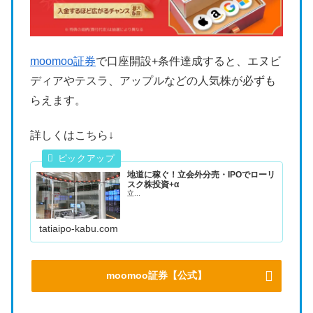
moomoo証券
で口座開設+条件達成すると、エヌビ
ディアやテスラ、アップルなどの人気株が必ずも
らえます。
詳しくはこちら↓
地道に稼ぐ！立会外分売・IPOでローリ
スク株投資+α
立...
tatiaipo-kabu.com
moomoo証券【公式】