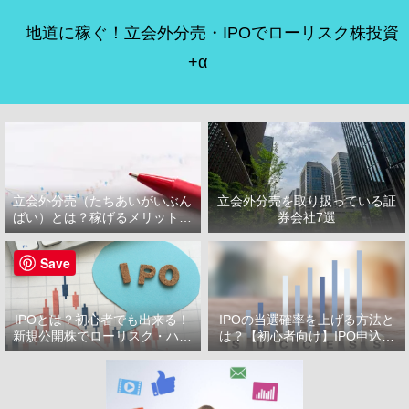
地道に稼ぐ！立会外分売・IPOでローリスク株投資
+α
立会外分売（たちあいがいぶん
立会外分売を取り扱っている証
ばい）とは？稼げるメリット・
券会社7選
デメリット
Save
IPOとは？初心者でも出来る！
IPOの当選確率を上げる方法と
新規公開株でローリスク・ハイ
は？【初心者向け】IPO申込で
リターン投資をはじめよう！
選ぶべき証券会社