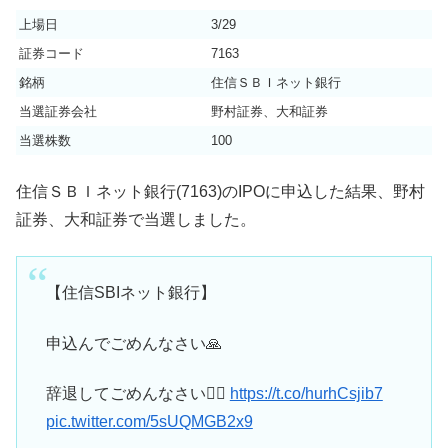
上場日
3/29
証券コード
7163
銘柄
住信ＳＢＩネット銀行
当選証券会社
野村証券、大和証券
当選株数
100
住信ＳＢＩネット銀行(7163)のIPOに申込した結果、野村
証券、大和証券で当選しました。
【住信SBIネット銀行】
申込んでごめんなさい🙏
辞退してごめんなさい🙇‍♂️
https://t.co/hurhCsjib7
pic.twitter.com/5sUQMGB2x9