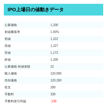
IPO上場日の値動きデータ
公募価格
1,200
初値騰落率
1.83%
初値
1,222
高値
1,227
安値
1,172
終値
1,205
公募価格-初値差額
22
購入価格
120,000
売却価格
120,200
収支
200
手数料
330
手数料差引利益
-130