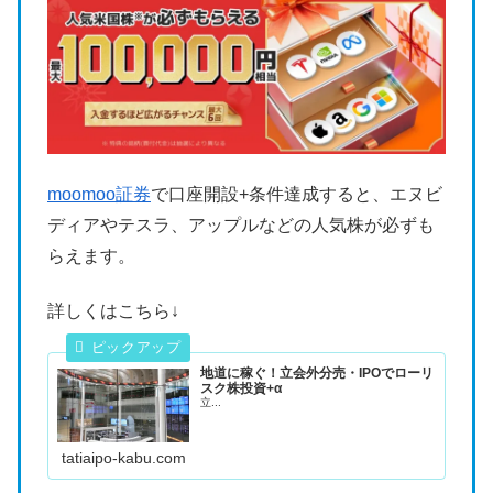
moomoo証券
で口座開設+条件達成すると、エヌビ
ディアやテスラ、アップルなどの人気株が必ずも
らえます。
詳しくはこちら↓
地道に稼ぐ！立会外分売・IPOでローリ
スク株投資+α
立...
tatiaipo-kabu.com