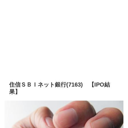
住信ＳＢＩネット銀行(7163) 【IPO結
果】