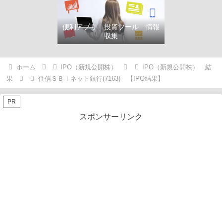
便利アプリ 投資ツール 情報
収集
ホーム
IPO（新規公開株）
IPO（新規公開株） 結
果
住信ＳＢＩネット銀行(7163) 【IPO結果】
PR
スポンサーリンク