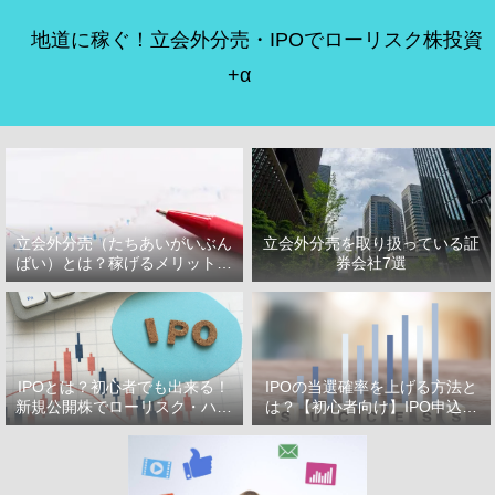
地道に稼ぐ！立会外分売・IPOでローリスク株投資
+α
立会外分売（たちあいがいぶん
立会外分売を取り扱っている証
ばい）とは？稼げるメリット・
券会社7選
デメリット
IPOとは？初心者でも出来る！
IPOの当選確率を上げる方法と
新規公開株でローリスク・ハイ
は？【初心者向け】IPO申込で
リターン投資をはじめよう！
選ぶべき証券会社