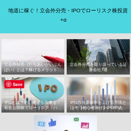
地道に稼ぐ！立会外分売・IPOでローリスク株投資
+α
立会外分売（たちあいがいぶん
立会外分売を取り扱っている証
ばい）とは？稼げるメリット・
券会社7選
デメリット
Save
IPOとは？初心者でも出来る！
IPOの当選確率を上げる方法と
新規公開株でローリスク・ハイ
は？【初心者向け】IPO申込で
リターン投資をはじめよう！
選ぶべき証券会社