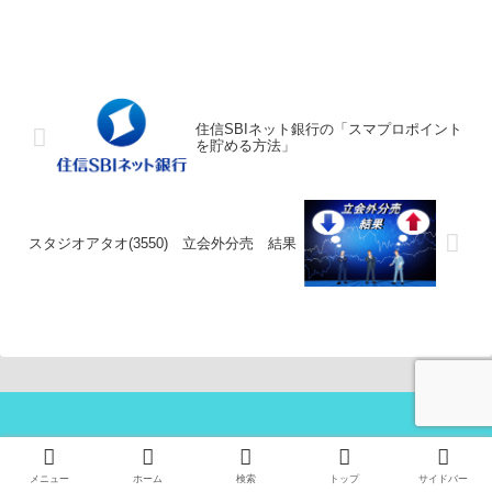
住信SBIネット銀行の「スマプロポイント
を貯める方法」
スタジオアタオ(3550) 立会外分売 結果
プロフィール
プライバシーポリシー
メニュー
ホーム
検索
トップ
サイドバー
お問い合わせ
サイトマップ