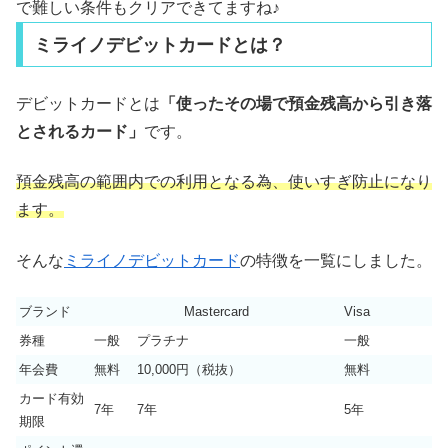
で難しい条件もクリアできてますね♪
ミライノデビットカードとは？
デビットカードとは
「使ったその場で預金残高から引き落
とされるカード」
です。
預金残高の範囲内での利用となる為、使いすぎ防止になり
ます。
そんな
ミライノデビットカード
の特徴を一覧にしました。
ブランド
Mastercard
Visa
券種
一般
プラチナ
一般
年会費
無料
10,000円（税抜）
無料
カード有効
7年
7年
5年
期限