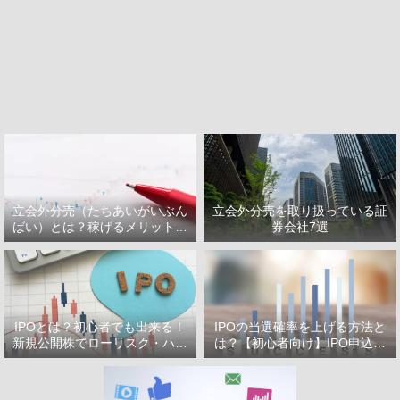
立会外分売（たちあいがいぶん
立会外分売を取り扱っている証
ばい）とは？稼げるメリット・
券会社7選
デメリット
IPOとは？初心者でも出来る！
IPOの当選確率を上げる方法と
新規公開株でローリスク・ハイ
は？【初心者向け】IPO申込で
リターン投資をはじめよう！
選ぶべき証券会社