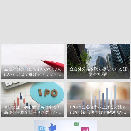
立会外分売（たちあいがいぶん
立会外分売を取り扱っている証
ばい）とは？稼げるメリット・
券会社7選
デメリット
IPOとは？初心者でも出来る！
IPOの当選確率を上げる方法と
新規公開株でローリスク・ハイ
は？【初心者向け】IPO申込で
リターン投資をはじめよう！
選ぶべき証券会社