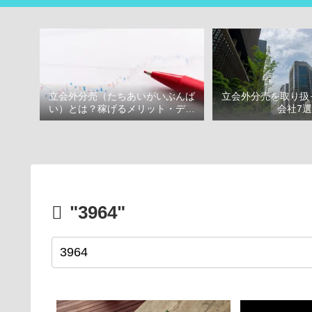
立会外分売（たちあいがいぶんば
立会外分売を取り扱
い）とは？稼げるメリット・デメ
会社7
リット
"3964"