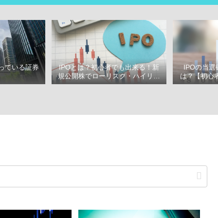
っている証券
IPOとは？初心者でも出来る！新
IPOの当
選
規公開株でローリスク・ハイリタ
は？【初心者
ーン投資をはじめよう！
ぶ